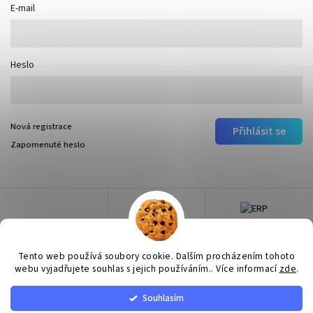
E-mail
Heslo
Nová registrace
Přihlásit se
Zapomenuté heslo
Tento web používá soubory cookie. Dalším procházením tohoto
webu vyjadřujete souhlas s jejich používáním.. Více informací
zde
.
Souhlasím
Copyright 2026
Surtep
. Všechna práva vyhrazena.