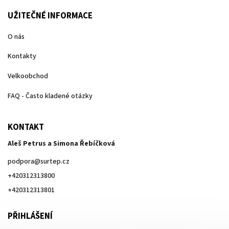
UŽITEČNÉ INFORMACE
O nás
Kontakty
Velkoobchod
FAQ - Často kladené otázky
KONTAKT
Aleš Petrus a Simona Řebíčková
podpora
@
surtep.cz
+420312313800
+420312313801
PŘIHLÁŠENÍ