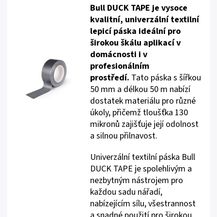
Bull DUCK TAPE je vysoce
kvalitní, univerzální textilní
lepicí páska ideální pro
širokou škálu aplikací v
domácnosti i v
profesionálním
prostředí.
Tato páska s šířkou
50 mm a délkou 50 m nabízí
dostatek materiálu pro různé
úkoly, přičemž tloušťka 130
mikronů zajišťuje její odolnost
a silnou přilnavost.
Univerzální textilní páska Bull
DUCK TAPE je spolehlivým a
nezbytným nástrojem pro
každou sadu nářadí,
nabízejícím sílu, všestrannost
a snadné použití pro širokou