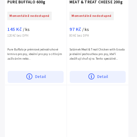
PURE BUFFALO 600g
MEAT & TREAT CHEESE 200g
Momentálně nedostupné
Momentálně nedostupné
145 Kč
97 Kč
/ ks
/ ks
120 Kč bez DPH
80 Kč bez DPH
Pure Buffalo je prémiové jednodruhové
Salámek Meat & Treat Chicken with Gouda
krmivo pro psy, ideální pro psy s citlivým
je ideální pochoutkou pro psy, kteří
zažíváním nebo...
zbožňují chuť sýra. Tento speciálně...
Detail
Detail