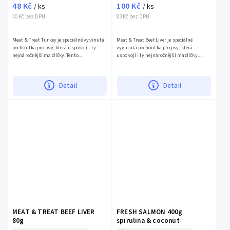
48 Kč
100 Kč
/ ks
/ ks
40 Kč bez DPH
83 Kč bez DPH
Meat & Treat Turkey je speciálně vyvinutá
Meat & Treat Beef Liver je speciálně
pochoutka pro psy, která uspokojí i ty
vyvinutá pochoutka pro psy, která
nejnáročnější mazlíčky. Tento...
uspokojí i ty nejnáročnější mazlíčky.
Tyto...
Detail
Detail
MEAT & TREAT BEEF LIVER
FRESH SALMON 400g
80g
spirulina & coconut