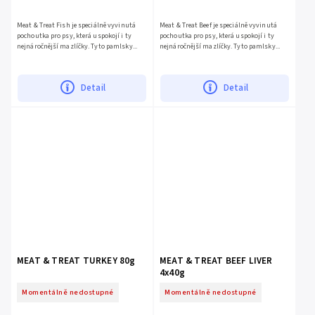
Meat & Treat Fish je speciálně vyvinutá
Meat & Treat Beef je speciálně vyvinutá
pochoutka pro psy, která uspokojí i ty
pochoutka pro psy, která uspokojí i ty
nejnáročnější mazlíčky. Tyto pamlsky...
nejnáročnější mazlíčky. Tyto pamlsky...
Detail
Detail
MEAT & TREAT TURKEY 80g
MEAT & TREAT BEEF LIVER
4x40g
Momentálně nedostupné
Momentálně nedostupné