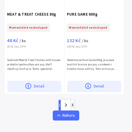
MEAT & TREAT CHEESE 80g
PURE GAME 600g
Momentálně nedostupné
Momentálně nedostupné
48 Kč
132 Kč
/ ks
/ ks
40 Kč bez DPH
109 Kč bez DPH
Salámek Meat & Treat Chicken with Gouda
Steakhouse Pure Game 600g je vysoce
je ideální pochoutkou pro psy, kteří
kvalitní krmivo pro psy, vyrobené z
zbožňují chuť sýra. Tento speciálně...
čistého masa zvěřiny. Toto krmivo je
ideální volbou pro psy...
Detail
Detail
1
3
Nahoru