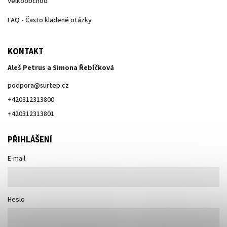
Velkoobchod
FAQ - Často kladené otázky
KONTAKT
Aleš Petrus a Simona Řebíčková
podpora
@
surtep.cz
+420312313800
+420312313801
PŘIHLÁŠENÍ
E-mail
Heslo