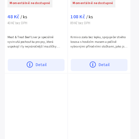
Momentálně nedostupné
Momentálně nedostupné
48 Kč
108 Kč
/ ks
/ ks
40 Kč bez DPH
89 Kč bez DPH
Meat & Treat Beef Liver je speciálně
Krmivo zcela bez lepku, spojuje čerstvého
vyvinutá pochoutka pro psy, která
lososa s hovězím masem a pečlivě
uspokojí i ty nejnáročnější mazlíčky.
vybranými přírodními složkami, jako jsou
Tyto...
spirulina,...
Detail
Detail