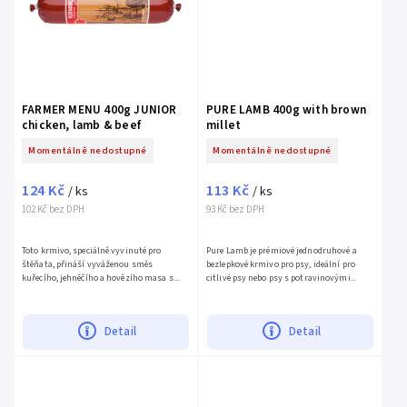
FARMER MENU 400g JUNIOR
PURE LAMB 400g with brown
chicken, lamb & beef
millet
Momentálně nedostupné
Momentálně nedostupné
124 Kč
113 Kč
/ ks
/ ks
102 Kč bez DPH
93 Kč bez DPH
Toto krmivo, speciálně vyvinuté pro
Pure Lamb je prémiové jednodruhové a
štěňata, přináší vyváženou směs
bezlepkové krmivo pro psy, ideální pro
kuřecího, jehněčího a hovězího masa s...
citlivé psy nebo psy s potravinovými...
Detail
Detail