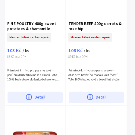
FINE POULTRY 400g sweet
TENDER BEEF 400g carrots &
potatoes & chamomile
rose hip
Momentálně nedostupné
Momentálně nedostupné
103 Kč
108 Kč
/ ks
/ ks
85 Kč bez DPH
89 Kč bez DPH
Prémiové krmivo pro psy s vysokým
Prémiové krmivo pro psy s vysokým
podílem drůbežího masa a drobů. Toto
obsahem hovězího masa a vnitřností.
100% bezlepkové složení, obohacené o
Toto 100% bezlepkové a bezobilné složení
sladké...
je...
Detail
Detail