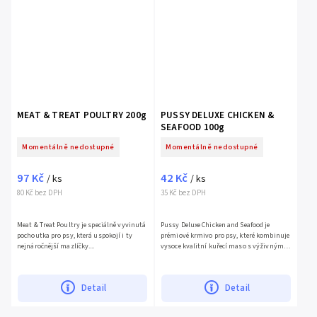
MEAT & TREAT POULTRY 200g
PUSSY DELUXE CHICKEN &
SEAFOOD 100g
Momentálně nedostupné
Momentálně nedostupné
97 Kč
42 Kč
/ ks
/ ks
80 Kč bez DPH
35 Kč bez DPH
Meat & Treat Poultry je speciálně vyvinutá
Pussy Deluxe Chicken and Seafood je
pochoutka pro psy, která uspokojí i ty
prémiové krmivo pro psy, které kombinuje
nejnáročnější mazlíčky....
vysoce kvalitní kuřecí maso s výživnými
rybami a...
Detail
Detail