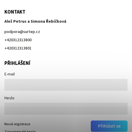
KONTAKT
Aleš Petrus a Simona Řebíčková
podpora
@
surtep.cz
+420312313800
+420312313801
PŘIHLÁŠENÍ
E-mail
Heslo
Nová registrace
Přihlásit se
Zapomenuté heslo