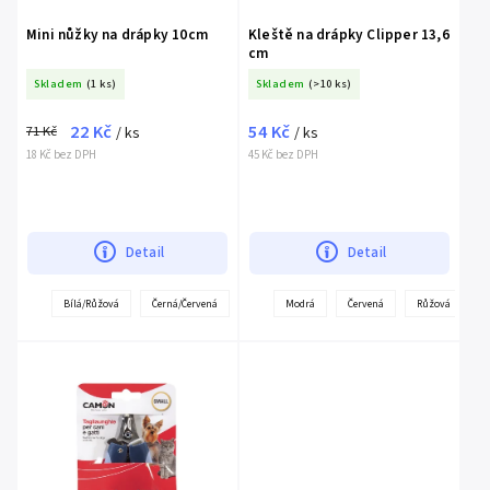
Mini nůžky na drápky 10cm
Kleště na drápky Clipper 13,6
cm
Skladem
(1 ks)
Skladem
(>10 ks)
22 Kč
54 Kč
71 Kč
/ ks
/ ks
18 Kč bez DPH
45 Kč bez DPH
Detail
Detail
+
+
Bílá/Růžová
Černá/Červená
Modrá/Bílá
Modrá
Červená
Růžová
další
dal