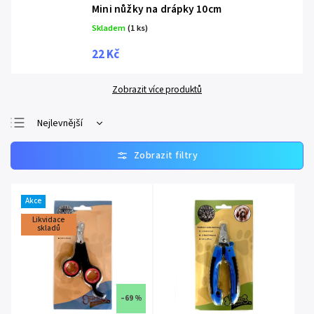
Mini nůžky na drápky 10cm
Skladem
(1 ks)
22 Kč
Zobrazit více produktů
Nejlevnější
Nejprodávanější
Nejdražší
Abecedně
Akce
Likvidace
skladů
–69 %