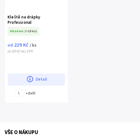
Kleště na drápky
Professional
Skladem
(>10 ks)
229 Kč
od
/ ks
od 189 Kč bez DPH
Detail
+ další
L
VŠE O NÁKUPU