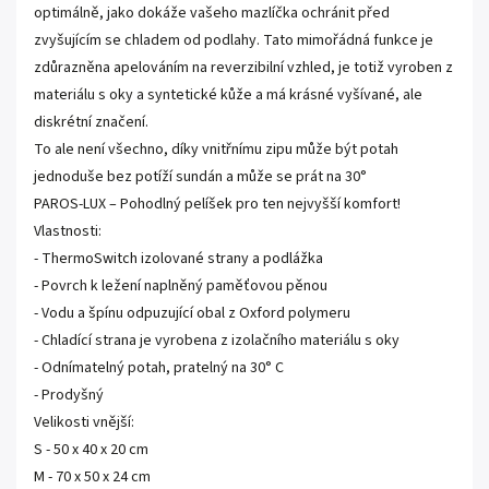
optimálně, jako dokáže vašeho mazlíčka ochránit před
zvyšujícím se chladem od podlahy. Tato mimořádná funkce je
zdůrazněna apelováním na reverzibilní vzhled, je totiž vyroben z
materiálu s oky a syntetické kůže a má krásné vyšívané, ale
diskrétní značení.
To ale není všechno, díky vnitřnímu zipu může být potah
jednoduše bez potíží sundán a může se prát na 30°
PAROS-LUX – Pohodlný pelíšek pro ten nejvyšší komfort!
Vlastnosti:
- ThermoSwitch izolované strany a podlážka
- Povrch k ležení naplněný paměťovou pěnou
- Vodu a špínu odpuzující obal z Oxford polymeru
- Chladící strana je vyrobena z izolačního materiálu s oky
- Odnímatelný potah, pratelný na 30° C
- Prodyšný
Velikosti vnější:
S - 50 x 40 x 20 cm
M - 70 x 50 x 24 cm