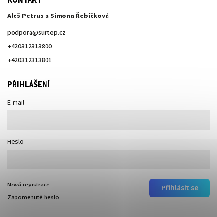
KONTAKT
Aleš Petrus a Simona Řebíčková
podpora
@
surtep.cz
+420312313800
+420312313801
PŘIHLÁŠENÍ
E-mail
Heslo
Nová registrace
Přihlásit se
Zapomenuté heslo