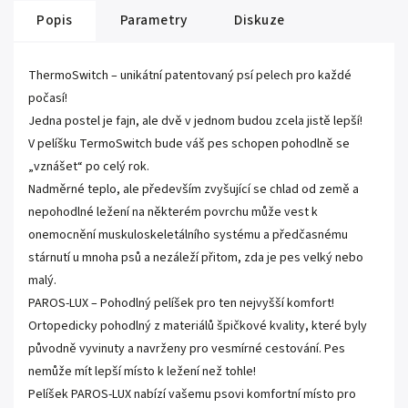
Popis
Parametry
Diskuze
ThermoSwitch – unikátní patentovaný psí pelech pro každé
počasí!
Jedna postel je fajn, ale dvě v jednom budou zcela jistě lepší!
V pelíšku TermoSwitch bude váš pes schopen pohodlně se
„vznášet“ po celý rok.
Nadměrné teplo, ale především zvyšující se chlad od země a
nepohodlné ležení na některém povrchu může vest k
onemocnění muskuloskeletálního systému a předčasnému
stárnutí u mnoha psů a nezáleží přitom, zda je pes velký nebo
malý.
PAROS-LUX – Pohodlný pelíšek pro ten nejvyšší komfort!
Ortopedicky pohodlný z materiálů špičkové kvality, které byly
původně vyvinuty a navrženy pro vesmírné cestování. Pes
nemůže mít lepší místo k ležení než tohle!
Pelíšek PAROS-LUX nabízí vašemu psovi komfortní místo pro