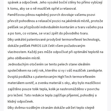
spánek a odpočinek. Jeho vysoké boční stěny ho přímo vybízejí
k tomu, aby se o ně mazlíček opřel a relaxoval.
Paměťovou pěnou naplněný povrch dovoluje vašemu psovi
převzít pohodlnou a relaxační pozici na jakémkoli místě, protože
pelíšek se přizpůsobí individuálním konturám a tvaru vašeho psa
a po tom, co vstane, se vrací zpět do původního tvaru.
Díky unikátní patentované prodyšné termoreflexní technologii,
dokáže pelíšek PAROS LUX čelit všem požadovaným
vlastnostem. Každý pes může odpočívat při optimální teplotě na
jeho oblíbeném místě.
Jednoduchým otočením se tento pelech stane ideálním
společníkem na celý rok, kterého si vy i váš mazlíček zamilujete.
Dvojitá podlážka s patentovaným HighTech termoreflexním
materiálem uvnitř, a zvenku materiál s oky, aby bylo mazlíčkovi
zajištěno pouze tolik tepla, kolik je nashromážděno v povrchu
pro ležení. Tato redukce tepla zajišťuje příjemní, pohodlný a
klidný odpočinek.
Díky dvěma rozdílným stranám dokáže udržet teplo stejně