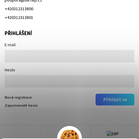
podpora
@
surtep.cz
+420312313800
+420312313801
PŘIHLÁŠENÍ
E-mail
Heslo
Nová registrace
Přihlásit se
Zapomenuté heslo