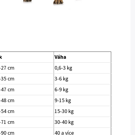
k
Váha
-27 cm
0,6-3 kg
-35 cm
3-6 kg
-47 cm
6-9 kg
-48 cm
9-15 kg
-54 cm
15-30 kg
-71 cm
30-40 kg
-90 cm
40 a více