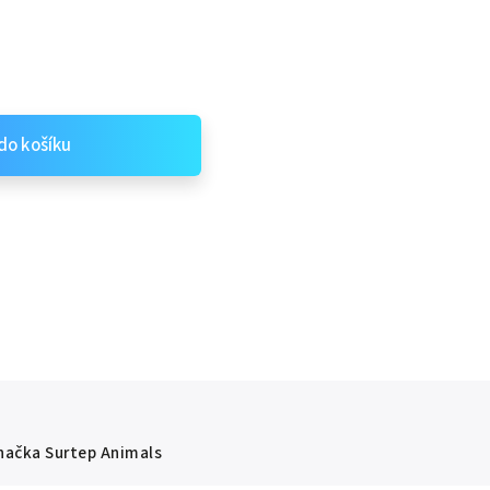
do košíku
načka
Surtep Animals