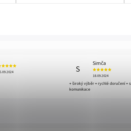
Simča
S
5.09.2024
18.09.2024
+ široký výběr + rychlé doručení + 
komunikace