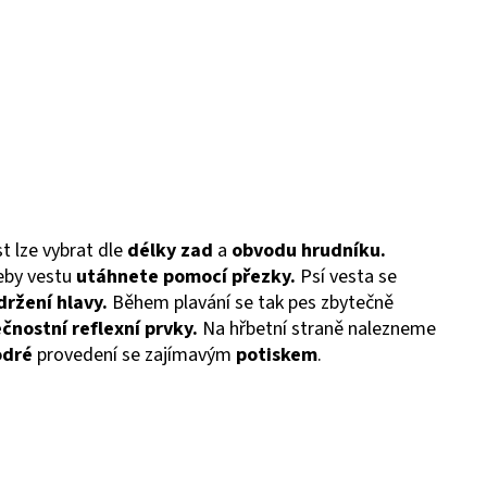
t lze vybrat dle
délky zad
a
obvodu hrudníku.
eby vestu
utáhnete pomocí přezky.
Psí vesta se
držení hlavy.
Během plavání se tak pes zbytečně
čnostní reflexní prvky.
Na hřbetní straně nalezneme
dré
provedení se zajímavým
potiskem
.
.