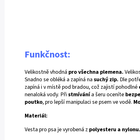
Funkčnost:
Velikostně vhodná
pro všechna plemena.
Velikos
Snadno se obléká a zapíná na
suchý zip.
Dle potř
zapíná i v místě pod bradou, což zajistí pohodlné
nenaloká vody. Při
stmívání
a šeru oceníte
bezpe
poutko
, pro lepší manipulaci se psem ve vodě.
Mo
Materiál:
Vesta pro psa je vyrobená z
polyesteru a nylonu