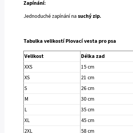
Zapínání:
Jednoduché zapínání na
suchý zip.
Tabulka velikostí Plovací vesta pro psa
Velikost
Délka zad
XXS
15 cm
XS
21 cm
S
26 cm
M
30 cm
L
35 cm
XL
45 cm
2XL
58 cm