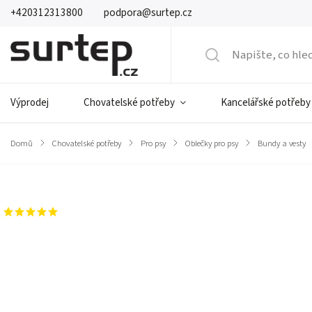
+420312313800
podpora@surtep.cz
Výprodej
Chovatelské potřeby
Kancelářské potřeby
Domů
/
Chovatelské potřeby
/
Pro psy
/
Oblečky pro psy
/
Bundy a vesty
Značka:
Surtep Animals
1 hodnocení