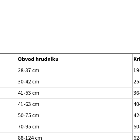
Obvod hrudníku
Kr
28-37 cm
19
30-42 cm
25
41-53 cm
36
41-63 cm
40
50-75 cm
42
70-95 cm
50
88-124 cm
62