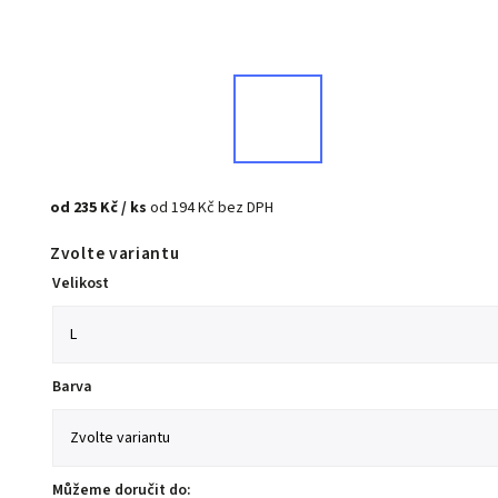
od
235 Kč
/ ks
od
194 Kč
bez DPH
Zvolte variantu
Velikost
Barva
Můžeme doručit do: