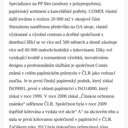
Specializace na PP files (soubory z polypropylenu),
papírenský sortiment a kancelářské potřeby. COMIX vlastní
další továrnu o rozloze 20 000 m2 v okrajové části
Shenzhenu zaměřenou především na OA stroje, vlastní
výzkumné a výrobní centrum a dceřiné společnosti s
distribucí šířící se ve více než 500 městech a denně zásobuje
více než 60 000 maloobchodníků s tiskovinami. Díky své
vynikající kvalitě a rozmanitosti výrobků, inovativnímu
designu a profesionálním službám je společnost Comix
známá v celém papírnickém průmyslu v ČLR jako vedoucí
značka. Je to první čínský papírenský podnik, který získal
ISO9001, první v oblasti papírnictví s ISO14000, který
získal v roce 1999. V roce 2008 získal „Čínskou ochranou
známku“ udělenou ČLR. Společnost byla v roce 2009
úspěšně kótována a vydala své akcie“ A“ na akciovém trhu a
stala se první kótovanou společností v papírnictví v ČLR.
Začátkem roku 2013 byla dokončena průmyslová zóna