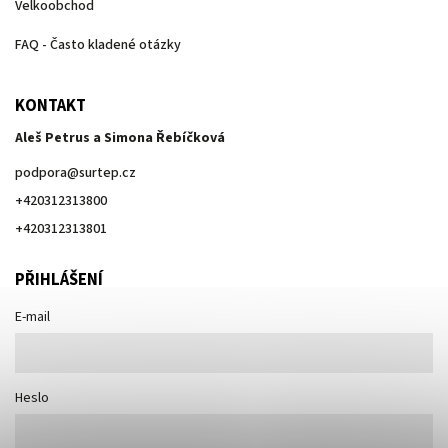
Velkoobchod
FAQ - Často kladené otázky
KONTAKT
Aleš Petrus a Simona Řebíčková
podpora
@
surtep.cz
+420312313800
+420312313801
PŘIHLÁŠENÍ
E-mail
Heslo