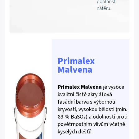
odolnost
nátěru.
Primalex
Malvena
Primalex Malvena
je vysoce
kvalitní čistě akrylátová
fasádní barva s výbornou
kryvostí, vysokou bělostí (min.
89 % BaSO₄) a odolností proti
povětrnostním vlivům včetně
kyselých dešťů.