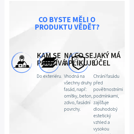
CO BYSTE MĚLI O
PRODUKTU VĚDĚT?
KAM SE
NA CO SE
JAKÝ MÁ
POUŽÍVÁ
APLIKUJE
ÚČEL
Do exteriéru.
Vhodná na
Chrání fasádu
všechny druhy
před
fasád, např.:
povětrnostními
omítky, beton,
podmínkami,
zdivo, fasádní
zajišťuje
povrchy.
dlouhodobý
estetický
vzhled a
vysokou