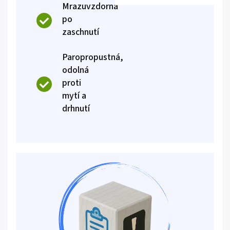
Mrazuvzdorná
po
zaschnutí
Paropropustná,
odolná
proti
mytí a
drhnutí