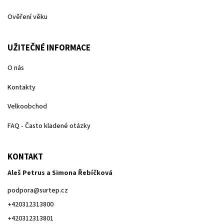
Ověření věku
UŽITEČNÉ INFORMACE
O nás
Kontakty
Velkoobchod
FAQ - Často kladené otázky
KONTAKT
Aleš Petrus a Simona Řebíčková
podpora
@
surtep.cz
+420312313800
+420312313801