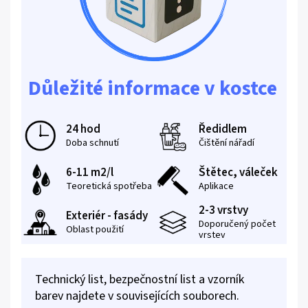
Důležité informace v kostce
24 hod
Ředidlem
Doba schnutí
Čištění nářadí
6-11 m2/l
Štětec, váleček
Teoretická spotřeba
Aplikace
2-3 vrstvy
Exteriér - fasády
Doporučený počet
Oblast použití
vrstev
Technický list, bezpečnostní list a vzorník
barev najdete v souvisejících souborech.