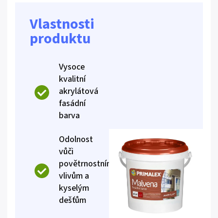
Vlastnosti
produktu
Vysoce
kvalitní
akrylátová
fasádní
barva
Odolnost
vůči
povětrnostním
vlivům a
kyselým
dešťům