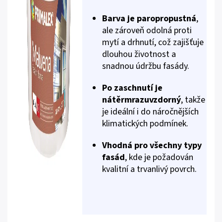
Barva je paropropustná
,
ale zároveň odolná proti
mytí a drhnutí, což zajišťuje
dlouhou životnost a
snadnou údržbu fasády.
Po zaschnutí je
nátěr
mrazuvzdorný
, takže
je ideální i do náročnějších
klimatických podmínek.
Vhodná pro všechny typy
fasád
, kde je požadován
kvalitní a trvanlivý povrch.