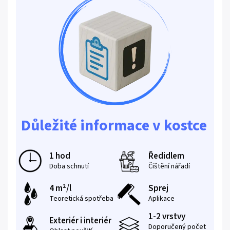
Důležité informace v kostce
1 hod
Ředidlem
Doba schnutí
Čištění nářadí
4 m²/l
Sprej
Teoretická spotřeba
Aplikace
1-2 vrstvy
Exteriér i interiér
Doporučený počet