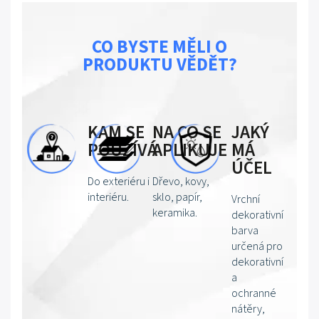
CO BYSTE MĚLI O
PRODUKTU VĚDĚT?
KAM SE
NA CO SE
JAKÝ
POUŽÍVÁ
APLIKUJE
MÁ
ÚČEL
Do exteriéru i
Dřevo, kovy,
interiéru.
sklo, papír,
Vrchní
keramika.
dekorativní
barva
určená pro
dekorativní
a
ochranné
nátěry,