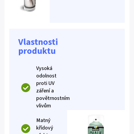
Vlastnosti
produktu
Vysoká
odolnost
proti UV
záření a
povětrnostním
vlivům
Matný
křídový