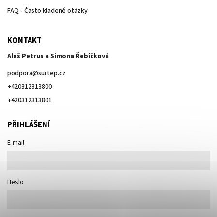
FAQ - Často kladené otázky
KONTAKT
Aleš Petrus a Simona Řebíčková
podpora
@
surtep.cz
+420312313800
+420312313801
PŘIHLÁŠENÍ
E-mail
Heslo