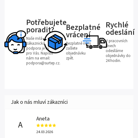
Potřebujete
Rychlé
Bezplatné
poradit?
odeslání
vrácení
Naše milá
V pracovních
zákaznická
Bezplatně nám
dnech
podpora je tu
zašlete
odesíláme
pro Vás. Napište
objednávku
objednávky do
nám na email:
zpět.
24 hodin.
podpora@surtep.cz.
Aneta
A
24.03.2026