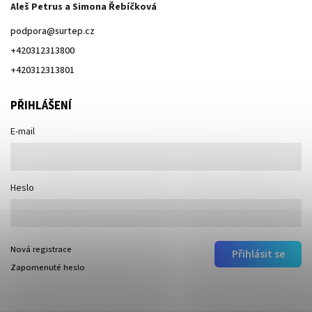
Aleš Petrus a Simona Řebíčková
podpora
@
surtep.cz
+420312313800
+420312313801
PŘIHLÁŠENÍ
E-mail
Heslo
Nová registrace
Přihlásit se
Zapomenuté heslo