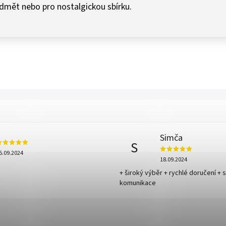
edmět nebo pro nostalgickou sbírku.
Simča
S
5.09.2024
18.09.2024
+ široký výběr + rychlé doručení + 
komunikace