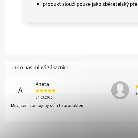
produkt slouží pouze jako sběratelský př
Aneta
A
2
24.03.2026
Moc jsem spokojený stím to produktem