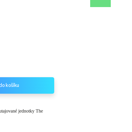
do košíku
 utajované jednotky The