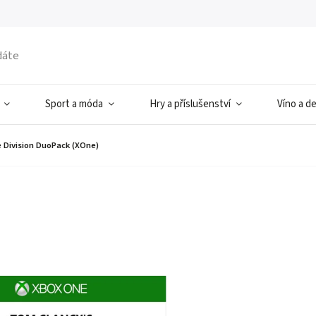
Sport a móda
Hry a příslušenství
Víno a d
e Division DuoPack (XOne)