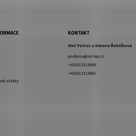
FORMACE
KONTAKT
Aleš Petrus a Simona Řebíčková
podpora
@
surtep.cz
+420312313800
+420312313801
ené otázky