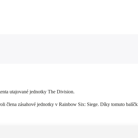
genta utajované jednotky The Division.
 v roli člena zásahové jednotky v Rainbow Six: Siege. Díky tomuto balí