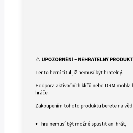
⚠️
UPOZORNĚNÍ – NEHRATELNÝ PRODUK
Tento herní titul již nemusí být hratelný.
Podpora aktivačních klíčů nebo DRM mohla b
hráče.
Zakoupením tohoto produktu berete na vědo
hru nemusí být možné spustit ani hrát,