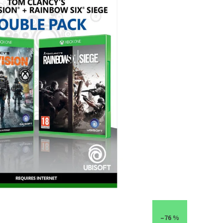
–76 %