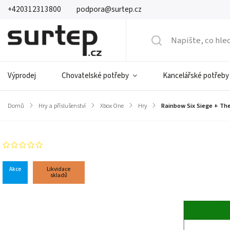
+420312313800
podpora@surtep.cz
Výprodej
Chovatelské potřeby
Kancelářské potřeby
Domů
/
Hry a příslušenství
/
Xbox One
/
Hry
/
Rainbow Six Siege + Th
Neohodnoceno
Akce
Likvidace
skladů