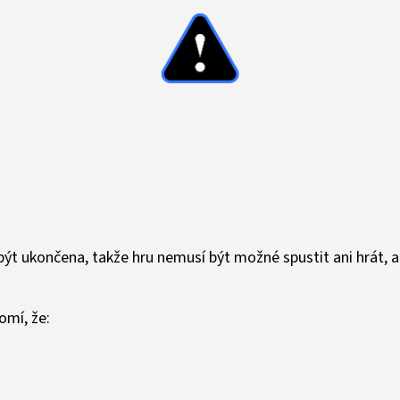
T
ýt ukončena, takže hru nemusí být možné spustit ani hrát, a
mí, že: