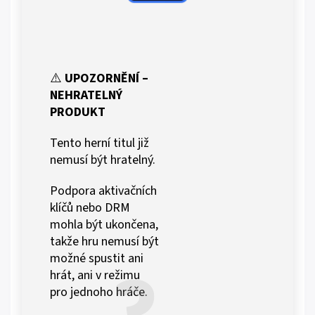
⚠️
UPOZORNĚNÍ –
NEHRATELNÝ
PRODUKT
Tento herní titul již
nemusí být hratelný.
Podpora aktivačních
klíčů nebo DRM
mohla být ukončena,
takže hru nemusí být
možné spustit ani
hrát, ani v režimu
pro jednoho hráče.