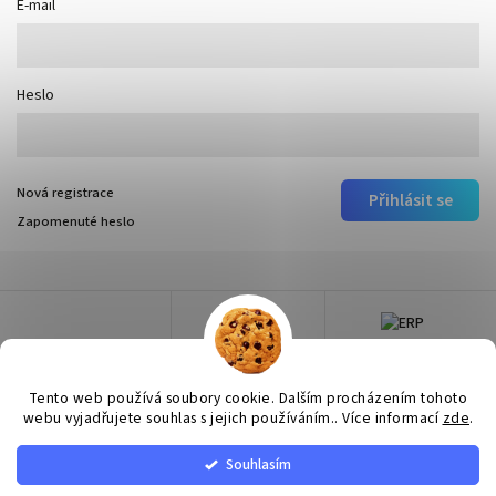
E-mail
Heslo
Nová registrace
Přihlásit se
Zapomenuté heslo
Tento web používá soubory cookie. Dalším procházením tohoto
webu vyjadřujete souhlas s jejich používáním.. Více informací
zde
.
Souhlasím
Copyright 2026
Surtep
. Všechna práva vyhrazena.
Upravit nastavení cookies