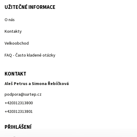
UŽITEČNÉ INFORMACE
O nás
Kontakty
Velkoobchod
FAQ - Často kladené otázky
KONTAKT
Aleš Petrus a Simona Řebíčková
podpora
@
surtep.cz
+420312313800
+420312313801
PŘIHLÁŠENÍ