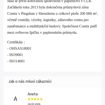
stala se první kótovanou společností v papírnictví v ČLR.
Začátkem roku 2013 byla dokončena průmyslová zóna
Comix v Pingshan v Shenzhenu o celkové ploše 200 000 m²,
včetně centrály, výroby, logistiky, zábavního centra pro
zaměstnance a multifunkční budovy. Společnost Comix patří
mezi světovou špičku v papírenském průmyslu.
Certifikáty :
- OHSAS18001
- ISO9001
- ISO14001
Aneta
A
24.03.2026