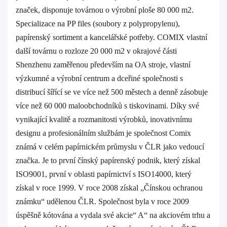
značek, disponuje továrnou o výrobní ploše 80 000 m2.
Specializace na PP files (soubory z polypropylenu),
papírenský sortiment a kancelářské potřeby. COMIX vlastní
další továrnu o rozloze 20 000 m2 v okrajové části
Shenzhenu zaměřenou především na OA stroje, vlastní
výzkumné a výrobní centrum a dceřiné společnosti s
distribucí šířící se ve více než 500 městech a denně zásobuje
více než 60 000 maloobchodníků s tiskovinami. Díky své
vynikající kvalitě a rozmanitosti výrobků, inovativnímu
designu a profesionálním službám je společnost Comix
známá v celém papírnickém průmyslu v ČLR jako vedoucí
značka. Je to první čínský papírenský podnik, který získal
ISO9001, první v oblasti papírnictví s ISO14000, který
získal v roce 1999. V roce 2008 získal „Čínskou ochranou
známku“ udělenou ČLR. Společnost byla v roce 2009
úspěšně kótována a vydala své akcie“ A“ na akciovém trhu a