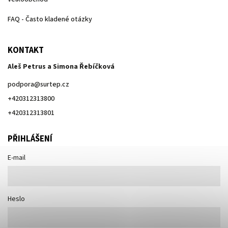
FAQ - Často kladené otázky
KONTAKT
Aleš Petrus a Simona Řebíčková
podpora
@
surtep.cz
+420312313800
+420312313801
PŘIHLÁŠENÍ
E-mail
Heslo