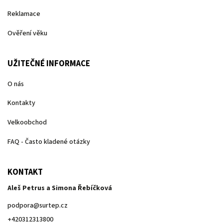
Reklamace
Ověření věku
UŽITEČNÉ INFORMACE
O nás
Kontakty
Velkoobchod
FAQ - Často kladené otázky
KONTAKT
Aleš Petrus a Simona Řebíčková
podpora
@
surtep.cz
+420312313800