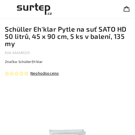
Schüller Eh'klar Pytle na suť SATO HD
50 litrů, 45 x 90 cm, 5 ks v balení, 135
my
Kód:
AAAS46130
Značka:
Schüller Eh'klar
Neohodnoceno