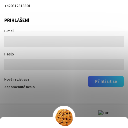
+420312313801
PŘIHLÁŠENÍ
E-mail
Heslo
Nová registrace
Přihlásit se
Zapomenuté heslo