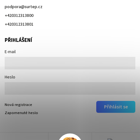
podpora
@
surtep.cz
+420312313800
+420312313801
PŘIHLÁŠENÍ
E-mail
Heslo
Nová registrace
Přihlásit se
Zapomenuté heslo