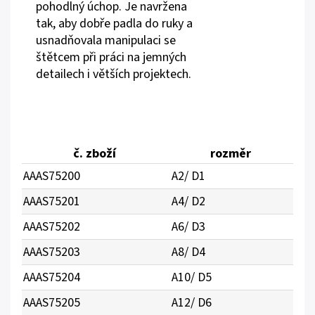
pohodlný úchop. Je navržena
tak, aby dobře padla do ruky a
usnadňovala manipulaci se
štětcem při práci na jemných
detailech i větších projektech.
č. zboží
rozměr
AAAS75200
A2/ D1
AAAS75201
A4/ D2
AAAS75202
A6/ D3
AAAS75203
A8/ D4
AAAS75204
A10/ D5
AAAS75205
A12/ D6