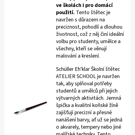
ve školách i pro domácí
použití.
Tento štětec je
navržen s důrazem na
preciznost, pohodlí a dlouhou
životnost, což z něj činí ideální
volbu pro studenty, umělce a
všechny, kteří se věnují
malování a kreslení.
Schüller Eh'klar Školní štětec
ATELIER SCHOOL je navržen
tak, aby splňoval potřeby
studentů a umělců při jejich
výtvarných aktivitách. Jemná
špička a kvalitní koňské žíně
zajišťují precizní a přesné
nanášení barvy, ať už se jedná
o akvarely, tempery nebo jiné
malířské techniky. Tento