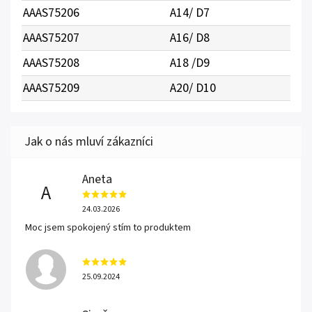
AAAS75206
A14/ D7
AAAS75207
A16/ D8
AAAS75208
A18 /D9
AAAS75209
A20/ D10
Aneta
A
24.03.2026
Moc jsem spokojený stím to produktem
25.09.2024