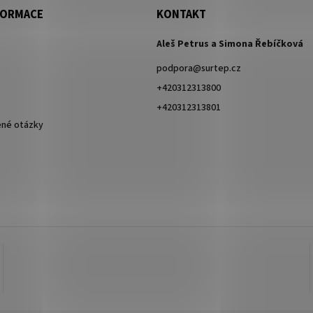
FORMACE
KONTAKT
Aleš Petrus a Simona Řebíčková
podpora
@
surtep.cz
+420312313800
+420312313801
ené otázky