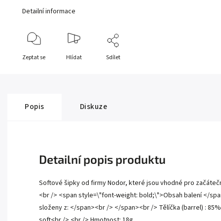
Detailní informace
Zeptat se
Hlídat
Sdílet
Popis
Diskuze
Detailní popis produktu
Softové šipky od firmy Nodor, které jsou vhodné pro začáteč
<br /> <span style=\"font-weight: bold;\">Obsah balení </span
složeny z: </span><br /> </span><br /> Tělíčka (barrel) : 85% T
soft<br /> <br /> Hmotnost: 18g.