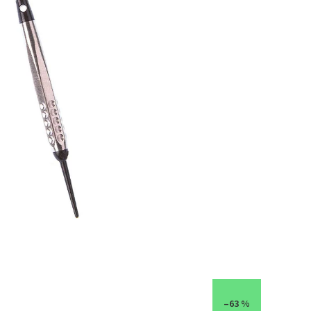
–63 %