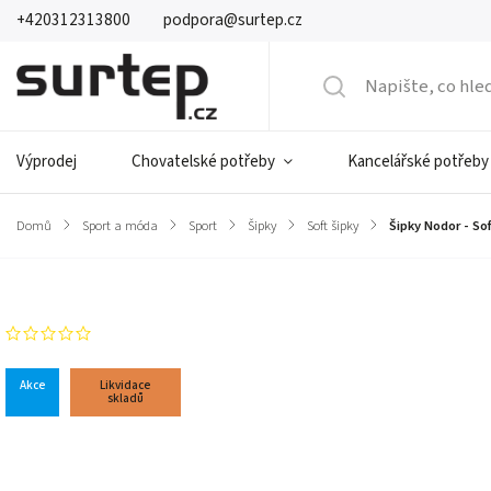
+420312313800
podpora@surtep.cz
Výprodej
Chovatelské potřeby
Kancelářské potřeby
Domů
/
Sport a móda
/
Sport
/
Šipky
/
Soft šipky
/
Šipky Nodor - Sof
Značka:
Nodor
Neohodnoceno
Akce
Likvidace
skladů