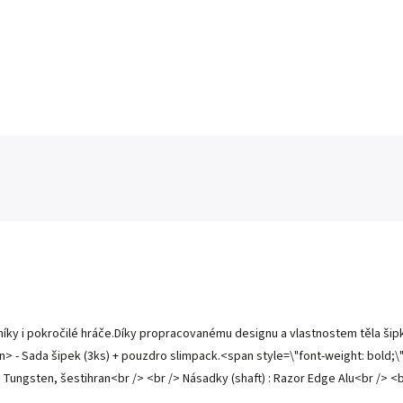
níky i pokročilé hráče.Díky propracovanému designu a vlastnostem těla šip
> - Sada šipek (3ks) + pouzdro slimpack.<span style=\"font-weight: bold;\"
ungsten, šestihran<br /> <br /> Násadky (shaft) : Razor Edge Alu<br /> <br />