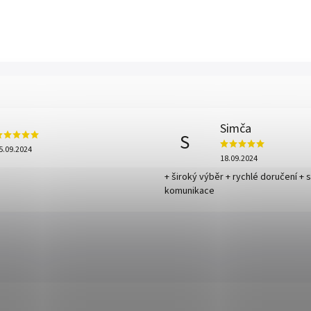
Simča
S
5.09.2024
18.09.2024
+ široký výběr + rychlé doručení + 
komunikace