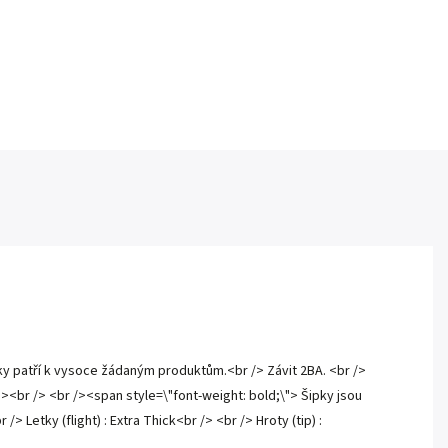
ky patří k vysoce žádaným produktům.<br /> Závit 2BA. <br />
><br /> <br /><span style=\"font-weight: bold;\"> Šipky jsou
 Letky (flight) : Extra Thick<br /> <br /> Hroty (tip) :