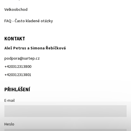
Velkoobchod
FAQ - Často kladené otázky
KONTAKT
Aleš Petrus a Simona Řebíčková
podpora
@
surtep.cz
+420312313800
+420312313801
PŘIHLÁŠENÍ
E-mail
Heslo