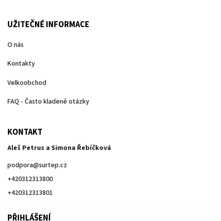
UŽITEČNÉ INFORMACE
O nás
Kontakty
Velkoobchod
FAQ - Často kladené otázky
KONTAKT
Aleš Petrus a Simona Řebíčková
podpora
@
surtep.cz
+420312313800
+420312313801
PŘIHLÁŠENÍ