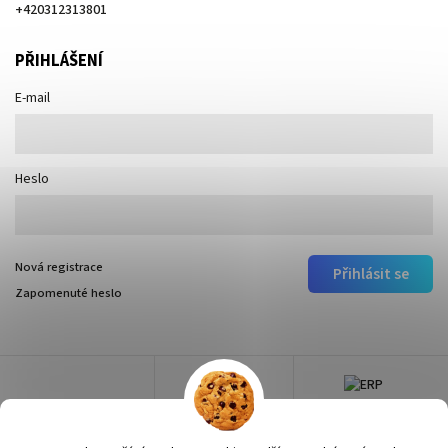
+420312313801
PŘIHLÁŠENÍ
E-mail
Heslo
Nová registrace
Přihlásit se
Zapomenuté heslo