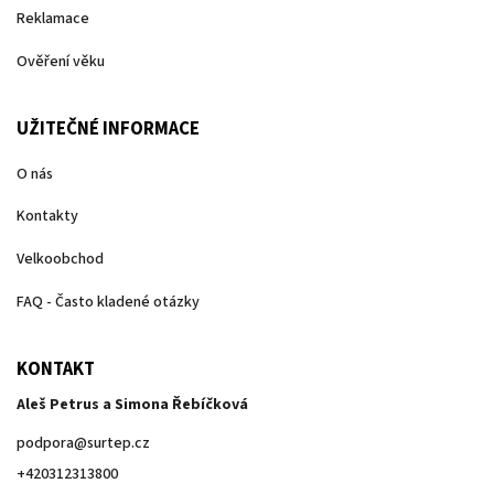
Reklamace
Ověření věku
UŽITEČNÉ INFORMACE
O nás
Kontakty
Velkoobchod
FAQ - Často kladené otázky
KONTAKT
Aleš Petrus a Simona Řebíčková
podpora
@
surtep.cz
+420312313800