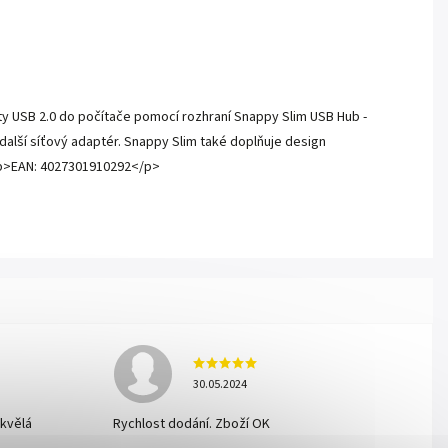
rty USB 2.0 do počítače pomocí rozhraní Snappy Slim USB Hub -
 další síťový adaptér. Snappy Slim také doplňuje design
><p>EAN: 4027301910292</p>
30.05.2024
skvělá
Rychlost dodání. Zboží OK