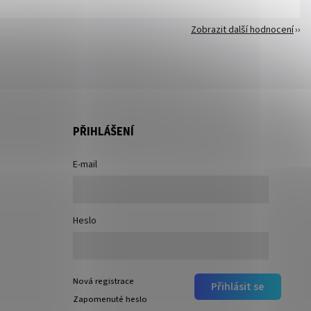
Zobrazit další hodnocení
PŘIHLÁŠENÍ
E-mail
Heslo
Nová registrace
Přihlásit se
Zapomenuté heslo