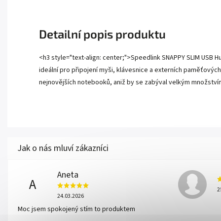
Detailní popis produktu
<h3 style="text-align: center;">Speedlink SNAPPY SLIM USB Hu
ideální pro připojení myši, klávesnice a externích paměťových
nejnovějších notebooků, aniž by se zabýval velkým množstvím
Aneta
A
2
24.03.2026
Moc jsem spokojený stím to produktem