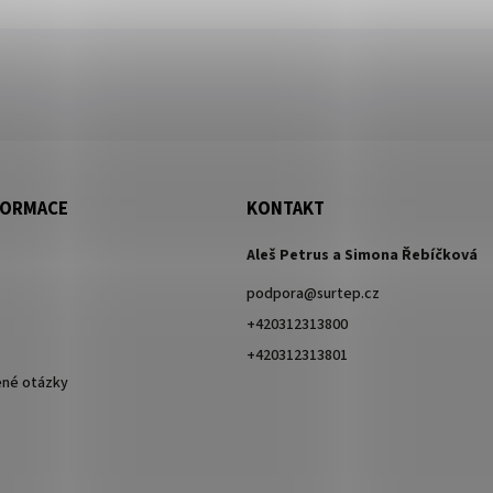
FORMACE
KONTAKT
Aleš Petrus a Simona Řebíčková
podpora
@
surtep.cz
+420312313800
+420312313801
ené otázky