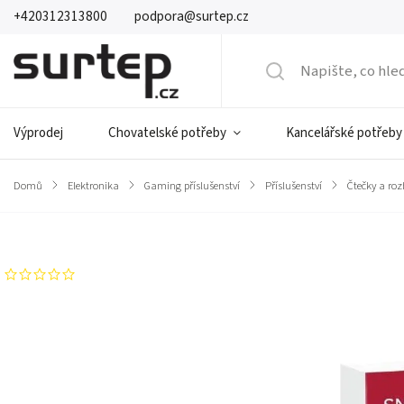
+420312313800
podpora@surtep.cz
Výprodej
Chovatelské potřeby
Kancelářské potřeby
Domů
/
Elektronika
/
Gaming příslušenství
/
Příslušenství
/
Čtečky a ro
Značka:
Speedlink
Neohodnoceno