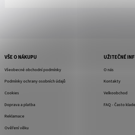
VŠE O NÁKUPU
UŽITEČNÉ IN
Všeobecné obchodní podmínky
O nás
Podmínky ochrany osobních údajů
Kontakty
Cookies
Velkoobchod
Doprava a platba
FAQ - Často klad
Reklamace
Ověření věku