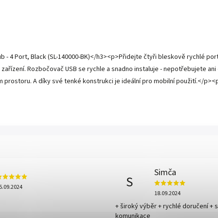
b - 4 Port, Black (SL-140000-BK)</h3><p>Přidejte čtyři bleskově rychlé po
 zařízení. Rozbočovač USB se rychle a snadno instaluje - nepotřebujete ani
 prostoru. A díky své tenké konstrukci je ideální pro mobilní použití.</p
Simča
S
5.09.2024
18.09.2024
+ široký výběr + rychlé doručení + 
komunikace