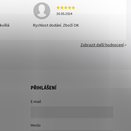
30.05.2024
skvělá
Rychlost dodání. Zboží OK
Zobrazit další hodnocení
PŘIHLÁŠENÍ
E-mail
Heslo