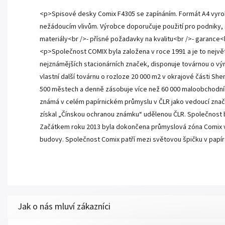
<p>Spisové desky Comix F4305 se zapínáním. Formát A4 vyrobe
nežádoucím vlivům. Výrobce doporučuje použití pro podniky,
materiály<br />- přísné požadavky na kvalitu<br />- garance<
<p>Společnost COMIX byla založena v roce 1991 a je to nejvě
nejznámějších stacionárních značek, disponuje továrnou o výr
vlastní další továrnu o rozloze 20 000 m2 v okrajové části Sh
500 městech a denně zásobuje více než 60 000 maloobchodníků 
známá v celém papírnickém průmyslu v ČLR jako vedoucí značka.
získal „Čínskou ochranou známku“ udělenou ČLR. Společnost by
Začátkem roku 2013 byla dokončena průmyslová zóna Comix v P
budovy. Společnost Comix patří mezi světovou špičku v pap