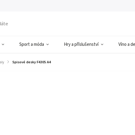
Sport a móda
Hry a příslušenství
Víno a d
aly
/
Spisové desky F4305 A4