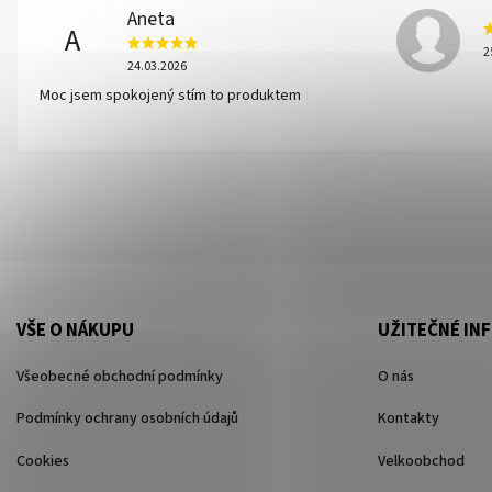
Aneta
A
2
24.03.2026
Moc jsem spokojený stím to produktem
VŠE O NÁKUPU
UŽITEČNÉ IN
Všeobecné obchodní podmínky
O nás
Podmínky ochrany osobních údajů
Kontakty
Cookies
Velkoobchod