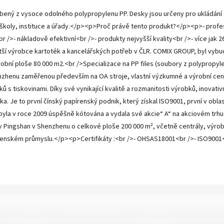
ný z vysoce odolného polypropylenu PP. Desky jsou určeny pro ukládání dů
 školy, instituce a úřady.</p><p>Proč právě tento produkt?</p><p>- profe
br />- nákladově efektivní<br />- produkty nejvyšší kvality<br />- více ja
tší výrobce kartoték a kancelářských potřeb v ČLR. COMIX GROUP, byl vybu
obní ploše 80 000 m2.<br />Specializace na PP files (soubory z polypropy
enzhenu zaměřenou především na OA stroje, vlastní výzkumné a výrobní centr
s tiskovinami. Díky své vynikající kvalitě a rozmanitosti výrobků, inovat
 Je to první čínský papírenský podnik, který získal ISO9001, první v oblasti
la v roce 2009 úspěšně kótována a vydala své akcie“ A“ na akciovém trhu a 
ingshan v Shenzhenu o celkové ploše 200 000 m², včetně centrály, výroby
írenském průmyslu.</p><p>Certifikáty :<br />- OHSAS18001<br />- ISO9001