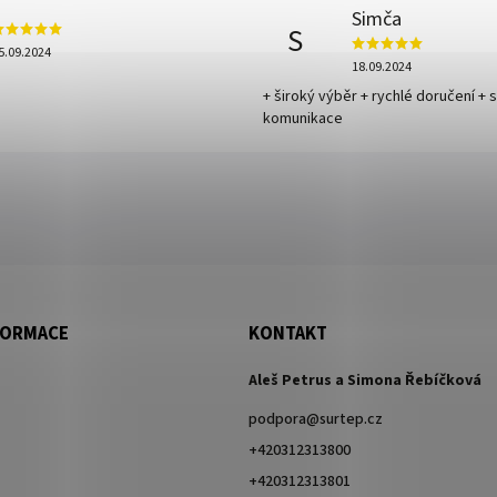
Simča
S
5.09.2024
18.09.2024
+ široký výběr + rychlé doručení + 
komunikace
FORMACE
KONTAKT
Aleš Petrus a Simona Řebíčková
podpora
@
surtep.cz
+420312313800
+420312313801