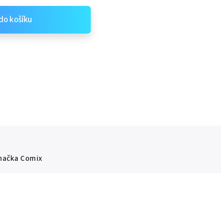
do košíku
načka
Comix