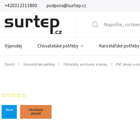
+420312313800
podpora@surtep.cz
Výprodej
Chovatelské potřeby
Kancelářské potřeby
Domů
/
Kancelářské potřeby
/
Pořadače, archivace a desky
/
PVC desky a ob
Značka:
Comix
Neohodnoceno
Akce
Likvidace
skladů