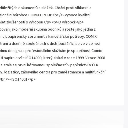
ležitých dokumentů a složek. Chrání proti vlhkosti a
sionální výrobce COMIX GROUP<br />- vysoce kvalitní
k 26let zkušeností s výrobou</p><p>O výrobci:</p>
dován jako moderní skupina podniků a roste jako jedna z
lenu), papírenský sortiment a kancelářské potřeby. COMIX
um a dceřiné společnosti s distribucí šířící se ve více než
ivnímu designu a profesionálním službám je společnost Comix
 papírnictví s ISO14000, který získal v roce 1999. V roce 2008
stala se první kótovanou společností v papírnictví v ČLR.
, logistiky, zábavního centra pro zaměstnance a multifunkční
<br />- ISO14001</p>