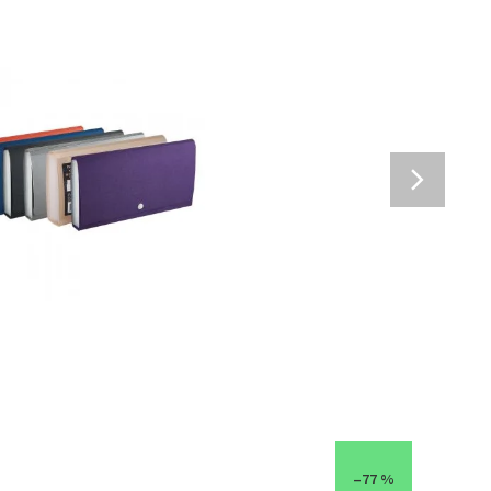
–77 %