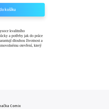
do košíku
ysoce kvalitního
ůcky a potřeby jak do práce
arantují dlouhou životnost a
amovolnému otevření, který
načka
Comix