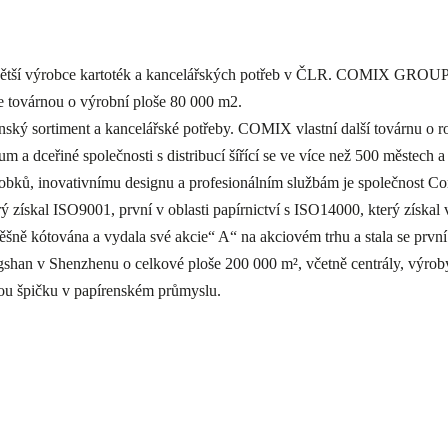
větší výrobce kartoték a kancelářských potřeb v ČLR. COMIX GROUP,
je továrnou o výrobní ploše 80 000 m2.
renský sortiment a kancelářské potřeby. COMIX vlastní další továrnu o
m a dceřiné společnosti s distribucí šířící se ve více než 500 městec
 výrobků, inovativnímu designu a profesionálním službám je společnos
rý získal ISO9001, první v oblasti papírnictví s ISO14000, který získa
ně kótována a vydala své akcie“ A“ na akciovém trhu a stala se první
an v Shenzhenu o celkové ploše 200 000 m², včetně centrály, výroby,
ou špičku v papírenském průmyslu.