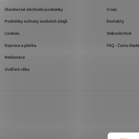
Všeobecné obchodní podmínky
O nás
Podmínky ochrany osobních údajů
Kontakty
Cookies
Velkoobchod
Doprava a platba
FAQ - Často klad
Reklamace
Ověření věku