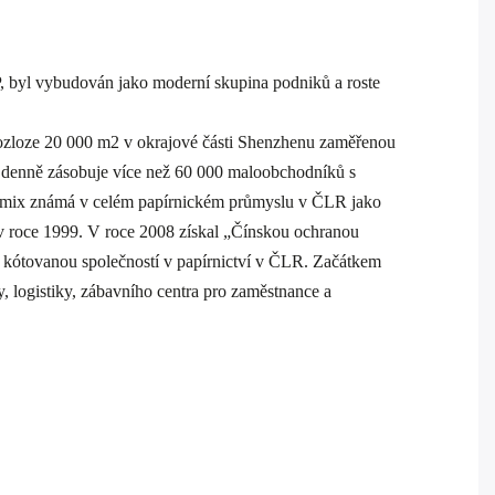
 byl vybudován jako moderní skupina podniků a roste
 rozloze 20 000 m2 v okrajové části Shenzhenu zaměřenou
h a denně zásobuje více než 60 000 maloobchodníků s
t Comix známá v celém papírnickém průmyslu v ČLR jako
l v roce 1999. V roce 2008 získal „Čínskou ochranou
 kótovanou společností v papírnictví v ČLR. Začátkem
 logistiky, zábavního centra pro zaměstnance a