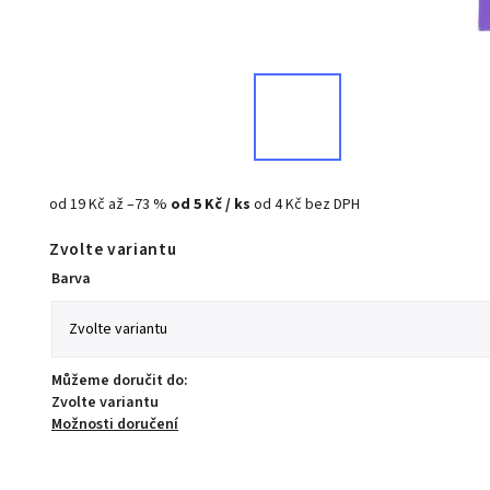
od 19 Kč
až –73 %
od
5 Kč
/ ks
od
4 Kč
bez DPH
Zvolte variantu
Barva
Můžeme doručit do:
Zvolte variantu
Možnosti doručení