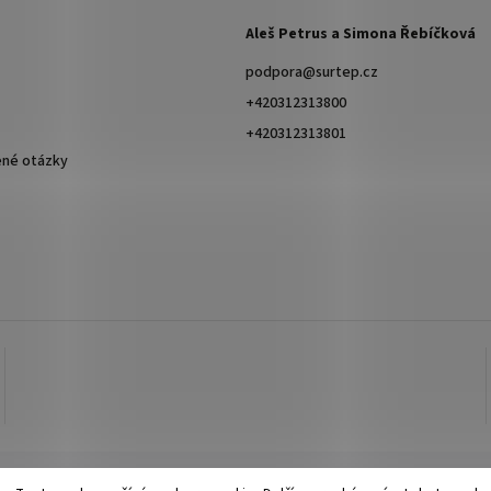
Aleš Petrus a Simona Řebíčková
podpora
@
surtep.cz
+420312313800
+420312313801
ené otázky