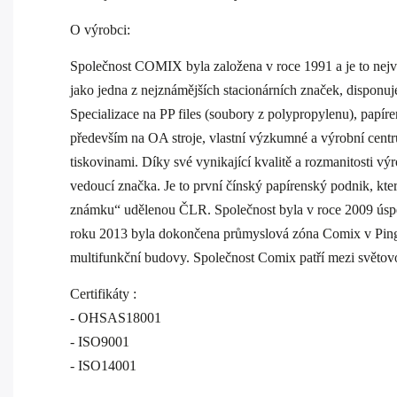
O výrobci:
Společnost COMIX byla založena v roce 1991 a je to nej
jako jedna z nejznámějších stacionárních značek, disponu
Specializace na PP files (soubory z polypropylenu), papí
především na OA stroje, vlastní výzkumné a výrobní centru
tiskovinami. Díky své vynikající kvalitě a rozmanitosti
vedoucí značka. Je to první čínský papírenský podnik, kte
známku“ udělenou ČLR. Společnost byla v roce 2009 úspěš
roku 2013 byla dokončena průmyslová zóna Comix v Pingsh
multifunkční budovy. Společnost Comix patří mezi světov
Certifikáty :
- OHSAS18001
- ISO9001
- ISO14001