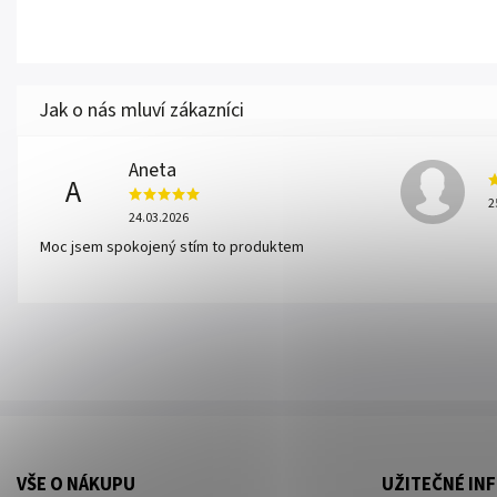
Aneta
A
2
24.03.2026
Moc jsem spokojený stím to produktem
VŠE O NÁKUPU
UŽITEČNÉ IN