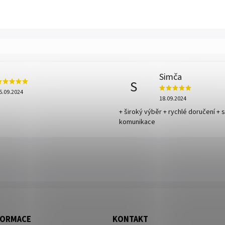
Simča
S
5.09.2024
18.09.2024
+ široký výběr + rychlé doručení + 
komunikace
FORMACE
KONTAKT