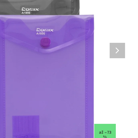
až –73
%