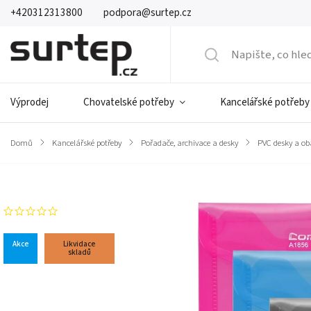
+420312313800
podpora@surtep.cz
Výprodej
Chovatelské potřeby
Kancelářské potřeby
Domů
/
Kancelářské potřeby
/
Pořadače, archivace a desky
/
PVC desky a ob
Značka:
Comix
Neohodnoceno
Akce
Likvidace
skladů