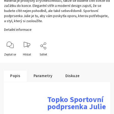
Materiál je prodyšný a rychleschnoucí, takže se budete cítit svěže od
začátku do konce. Elegantní střih a moderní design zajistí, že se
budete cítit nejen pohodlně, ale také sebevědomě. Sportovní
podprsenka Julie je tu, aby vám poskytla oporu, kterou potřebujete,
a styl, který si zasloužíte.
Detailní informace
Zeptat se
Hlídat
Sdílet
Popis
Parametry
Diskuze
Topko Sportovní
podprsenka Julie