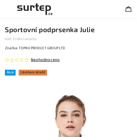
Sportovní podprsenka Julie
Kód:
Zvolte variantu
Značka:
TOPKO PRODUCT GROUP LTD
Neohodnoceno
Akce
Likvidace skladů