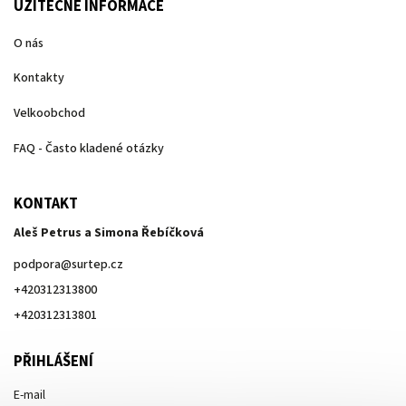
UŽITEČNÉ INFORMACE
O nás
Kontakty
Velkoobchod
FAQ - Často kladené otázky
KONTAKT
Aleš Petrus a Simona Řebíčková
podpora
@
surtep.cz
+420312313800
+420312313801
PŘIHLÁŠENÍ
E-mail