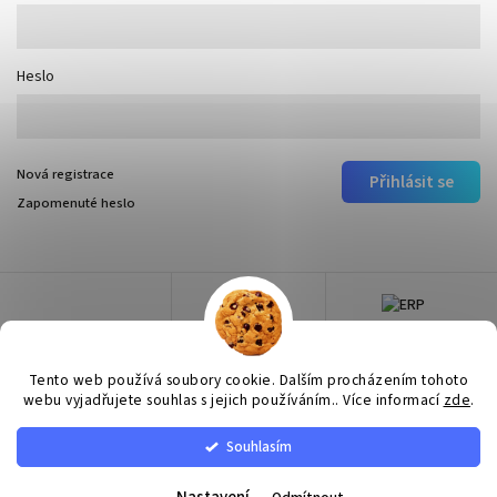
Heslo
Nová registrace
Přihlásit se
Zapomenuté heslo
Tento web používá soubory cookie. Dalším procházením tohoto
webu vyjadřujete souhlas s jejich používáním.. Více informací
zde
.
Souhlasím
Copyright 2026
Surtep
. Všechna práva vyhrazena.
Upravit nastavení cookies