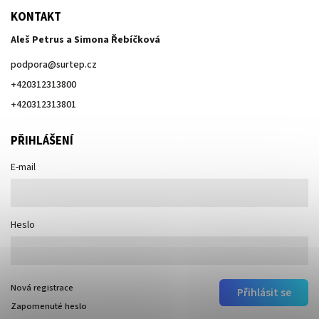
KONTAKT
Aleš Petrus a Simona Řebíčková
podpora
@
surtep.cz
+420312313800
+420312313801
PŘIHLÁŠENÍ
E-mail
Heslo
Nová registrace
Přihlásit se
Zapomenuté heslo