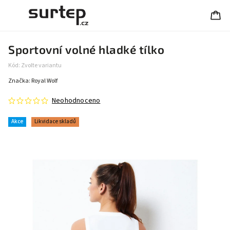
Sportovní volné hladké tílko
Kód:
Zvolte variantu
Značka:
Royal Wolf
Neohodnoceno
Akce
Likvidace skladů