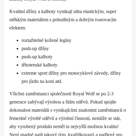
Kvalitní džíny a kalhoty vynikají ultra elastickým, super
měkkým materiálem s pohodlným a dobrým tvarovacím
efektem:
roztažitelné kožené legíny
push-up džíny
push-up kalhoty
těhotenské kalhoty
extreme sport džíny pro motocyklové závody, džíny
pro jízdu na koni atd.
Všichni zaměstnanci společnosti Royal Wolf se po 2-3
generace zabývají výrobou a šitím oděvů. Pokud spojíte
dokonalost materiálů s vynikajícími znalostmi zaměstnanců o
řemeslné výrobě oděvů a výrobní činnosti, nemůže se stát,
aby vyrobený produkt neměl tu nejvyšší možnou kvalitu!
Není snadné najít takový tým, kvalifikovaný a nadšený pro