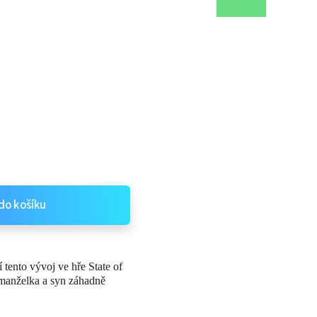
do košíku
 tento vývoj ve hře State of
 manželka a syn záhadně