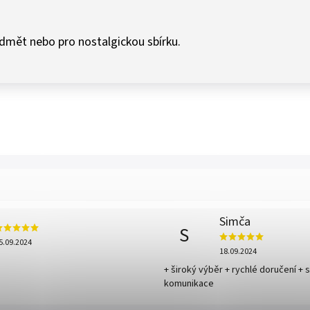
edmět nebo pro nostalgickou sbírku.
Simča
S
5.09.2024
18.09.2024
+ široký výběr + rychlé doručení + 
komunikace