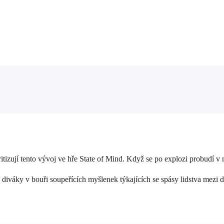
itizují tento vývoj ve hře State of Mind. Když se po explozi probudí v 
n diváky v bouři soupeřících myšlenek týkajících se spásy lidstva mezi d