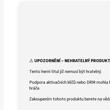
⚠️
UPOZORNĚNÍ – NEHRATELNÝ PRODUK
Tento herní titul již nemusí být hratelný.
Podpora aktivačních klíčů nebo DRM mohla b
hráče.
Zakoupením tohoto produktu berete na vědo