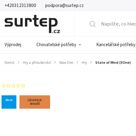
+420312313800
podpora@surtep.cz
Výprodej
Chovatelské potřeby
Kancelářské potřeby
Domů
/
Hry a příslušenství
/
Xbox One
/
Hry
/
State of Mind (XOne)
Neohodnoceno
Akce
Likvidace
skladů