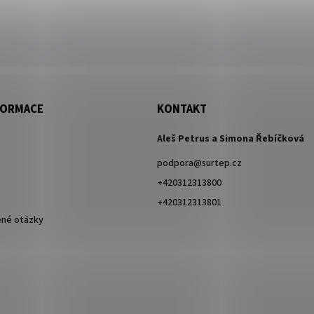
FORMACE
KONTAKT
Aleš Petrus a Simona Řebíčková
podpora
@
surtep.cz
+420312313800
+420312313801
ené otázky