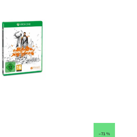
–71 %