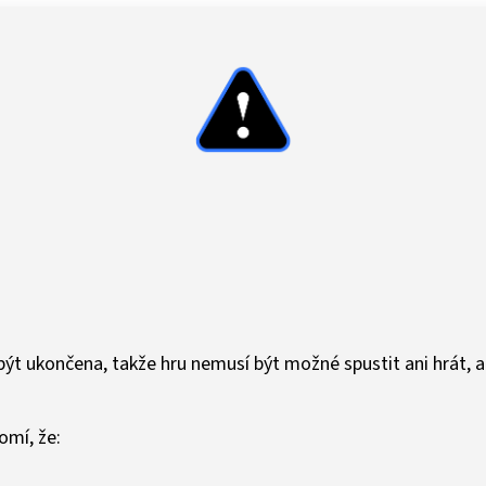
T
ýt ukončena, takže hru nemusí být možné spustit ani hrát, a
mí, že: