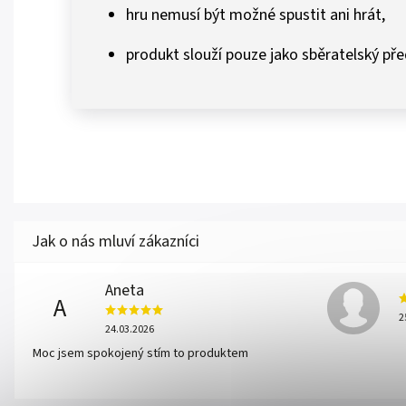
hru nemusí být možné spustit ani hrát,
produkt slouží pouze jako sběratelský př
Aneta
A
2
24.03.2026
Moc jsem spokojený stím to produktem