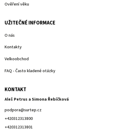
Ověření věku
UŽITEČNÉ INFORMACE
O nás
Kontakty
Velkoobchod
FAQ - Často kladené otázky
KONTAKT
Aleš Petrus a Simona Řebíčková
podpora
@
surtep.cz
+420312313800
+420312313801