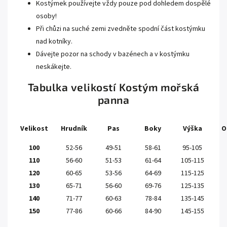
Kostýmek používejte vždy pouze pod dohledem dospělé
osoby!
Při chůzi na suché zemi zvedněte spodní část kostýmku
nad kotníky.
Dávejte pozor na schody v bazénech a v kostýmku
neskákejte.
Tabulka velikostí
Kostým mořská
panna
Velikost
Hrudník
Pas
Boky
Výška
O
100
52-56
49-51
58-61
95-105
110
56-60
51-53
61-64
105-115
120
60-65
53-56
64-69
115-125
130
65-71
56-60
69-76
125-135
140
71-77
60-63
78-84
135-145
150
77-86
60-66
84-90
145-155