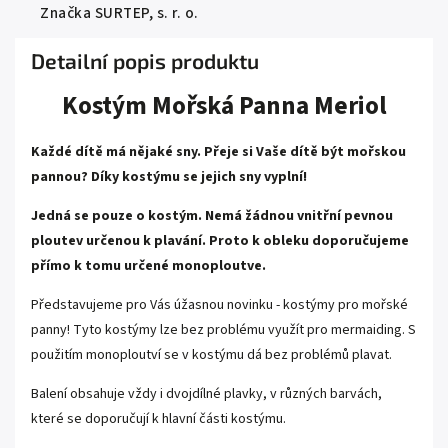
Značka
SURTEP, s. r. o.
Detailní popis produktu
Kostým Mořská Panna Meriol
Každé dítě má nějaké sny. Přeje si Vaše dítě být mořskou
pannou? Díky kostýmu se jejich sny vyplní!
Jedná se pouze o kostým. Nemá žádnou vnitřní pevnou
ploutev určenou k plavání. Proto k obleku doporučujeme
přímo k tomu určené
monoploutve
.
Představujeme pro Vás úžasnou novinku - kostýmy pro mořské
panny! Tyto kostýmy lze bez problému využít pro mermaiding. S
použitím monoploutví se v kostýmu dá bez problémů plavat.
Balení obsahuje vždy i dvojdílné plavky, v různých barvách,
které se doporučují k hlavní části kostýmu.