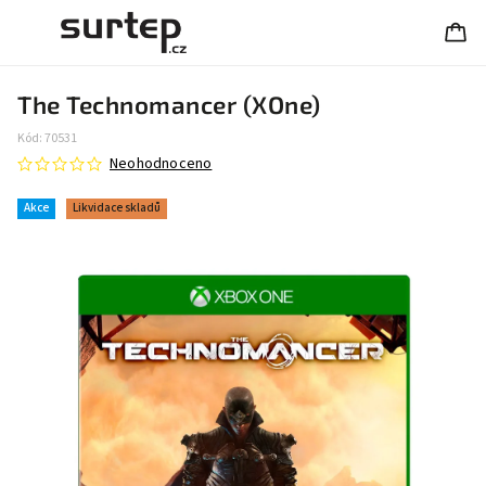
The Technomancer (XOne)
Kód:
70531
Neohodnoceno
Akce
Likvidace skladů