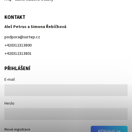
KONTAKT
Aleš Petrus a Simona Řebíčková
podpora
@
surtep.cz
+420312313800
+420312313801
PŘIHLÁŠENÍ
E-mail
Heslo
Nová registrace
Přihlásit se