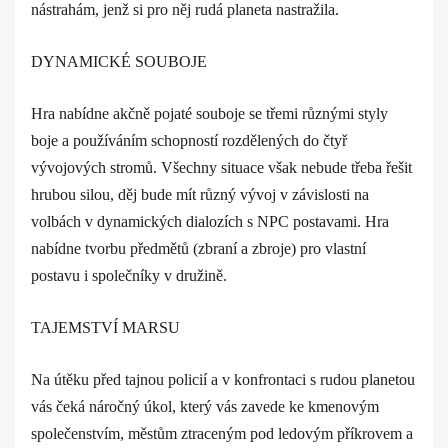
nástrahám, jenž si pro něj rudá planeta nastražila.
DYNAMICKÉ SOUBOJE
Hra nabídne akčně pojaté souboje se třemi různými styly
boje a používáním schopností rozdělených do čtyř
vývojových stromů. Všechny situace však nebude třeba řešit
hrubou silou, děj bude mít různý vývoj v závislosti na
volbách v dynamických dialozích s NPC postavami. Hra
nabídne tvorbu předmětů (zbraní a zbroje) pro vlastní
postavu i společníky v družině.
TAJEMSTVÍ MARSU
Na útěku před tajnou policií a v konfrontaci s rudou planetou
vás čeká náročný úkol, který vás zavede ke kmenovým
společenstvím, městům ztraceným pod ledovým příkrovem a