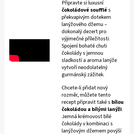
Připravte si luxusní
čokoládové soufflé
s
překvapivým dotekem
lanýžového džemu –
dokonalý dezert pro
výjimečné příležitosti.
Spojení bohaté chuti
čokolády s jemnou
sladkostí a aroma lanýže
vytvoří neodolatelný
gurmánský zážitek.
Chcete-li přidat nový
rozměr, můžete tento
recept připravit také s
bílou
čokoládou a bílými lanýži
.
Jemná krémovost bílé
čokolády v kombinaci s
lanýžovým džemem povýší