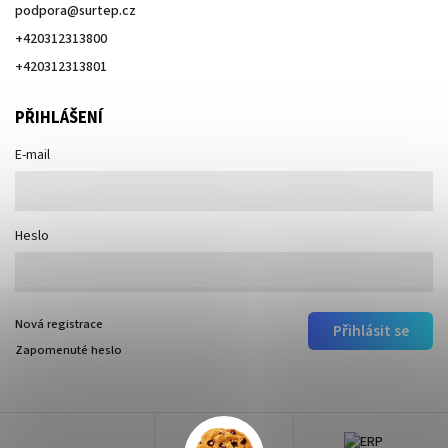
podpora
@
surtep.cz
+420312313800
+420312313801
PŘIHLÁŠENÍ
E-mail
Heslo
Nová registrace
Přihlásit se
Zapomenuté heslo