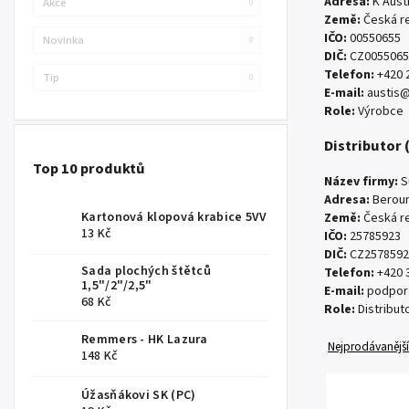
Adresa:
K Austi
Akce
0
Země:
Česká r
IČO:
00550655
Novinka
0
DIČ:
CZ0055065
Telefon:
+420 
Tip
0
E-mail:
austis@
Role:
Výrobce
Distributor 
Top 10 produktů
Název firmy:
S
Adresa:
Beroun
Kartonová klopová krabice 5VV
Země:
Česká r
13 Kč
IČO:
25785923
DIČ:
CZ2578592
Sada plochých štětců
Telefon:
+420 
1,5"/2"/2,5"
E-mail:
podpor
68 Kč
Role:
Distribut
Remmers - HK Lazura
Nejprodávanější
148 Kč
Úžasňákovi SK (PC)