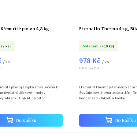
Křemičité plnivo 4,8 kg
Eternal In Thermo 4 kg, Bíl
(2 ks)
Skladem
(>10 ks)
č
978 Kč
/ ks
/ ks
H
808 Kč bez DPH
ičité plnivo je sypká směs určená k
Eternal IN Thermo je termoizolační 
monivelační stěrkové hmoty v
Zvyšuje povrchovou teplotu stěn, č
 výrobkem ETERNAL na beton...
kondenzaci vlhkosti a tvorbě...
Do košíku
Do košíku