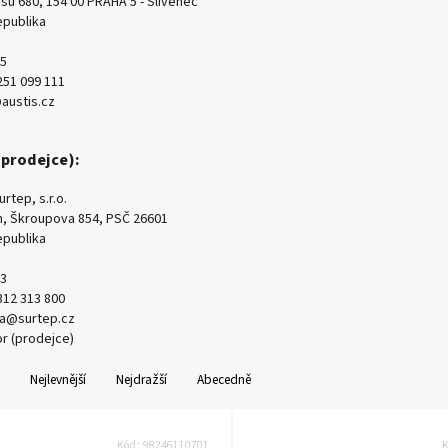
su 680, 154 00 PRAHA 5 - Slivenec
epublika
5
251 099 111
austis.cz
(prodejce):
urtep, s.r.o.
, Škroupova 854, PSČ 26601
epublika
3
312 313 800
a@surtep.cz
or (prodejce)
Nejlevnější
Nejdražší
Abecedně
Kód:
98246110701