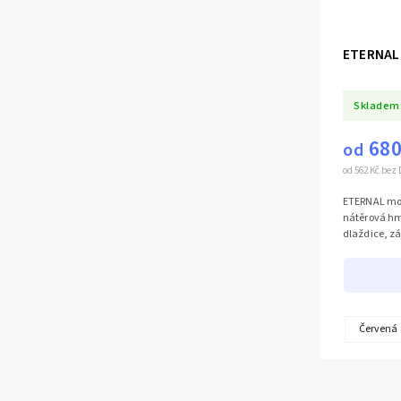
ETERNAL 
Skladem
680
od
od 562 Kč bez
ETERNAL moř
nátěrová hm
dlaždice, z
Červená