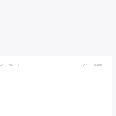
Kód:
98246350430
Kód:
98246101015