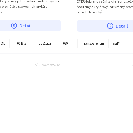
 Akrylátový je hedvábně matná, vysoce
ETERNAL renovační lak je jednoslož
 pro nátěry stavebních prvků a
ředitelný akrylátový lak určený pro 
..
použití. Může být...
Detail
Detail
OOL
01 Bílá
05 Žlutá
08 Cihlově červená
014 Slonová kost
Transparentní
+ další
Kód:
98246652181