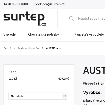
+420312313800
podpora@surtep.cz
Výprodej
Chovatelské potřeby
Kancelářské potřeby
Domů
/
Prodávané značky
/
AUSTIS a. s
AUST
Cena
110
Kč
4072
Kč
Webová strán
Výrobce:
Na skladě
29
Název firmy:
A