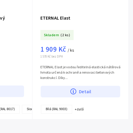
ový
ETERNAL Elast
Skladem
(2 ks)
1 909 Kč
/ ks
1 578 Kč bez DPH
ETERNAL Elast je vodou ředitelná elastická nátěrová
hmota určená k ochraně a renovaci betonových
konstrukcí. Díky...
Detail
+
RAL 8017)
Slon.kost (RAL 1015)
Bílá (RAL 9003)
+ další
další