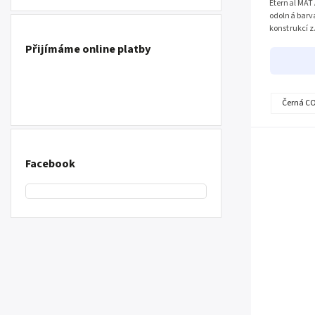
Eternal MAT
odolná barva
konstrukcí z.
Přijímáme online platby
Černá C
Facebook