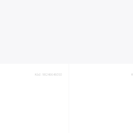
Kód:
98246646050