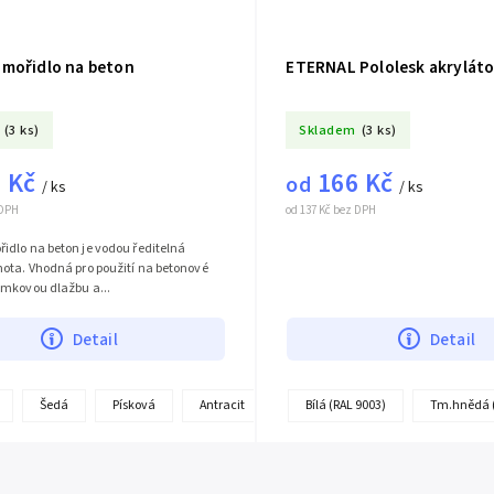
mořidlo na beton
ETERNAL Pololesk akrylát
(3 ks)
Skladem
(3 ks)
 Kč
166 Kč
od
/ ks
/ ks
 DPH
od 137 Kč bez DPH
idlo na beton je vodou ředitelná
ota. Vhodná pro použití na betonové
ámkovou dlažbu a...
Detail
Detail
+
Šedá
Písková
Antracit
Bezbarvá
Bílá (RAL 9003)
Tm.hnědá (
další