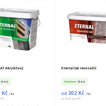
MAT Akrylátový
Eternal lak renovační
(5 ks)
Skladem
(5 ks)
 Kč
302 Kč
od
/ ks
/ ks
 DPH
od 250 Kč bez DPH