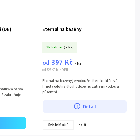
á (DE)
Eternal na bazény
Skladem
(7 ks)
397 Kč
od
/ ks
od 328 Kč bez DPH
Eternal na bazény je vodou ředitelná nátěrová
hmota odolná dlouhodobému zatížení vodou a
malířská barva.
působení...
ímž zabraňuje
Detail
Světle Modrá
+ další