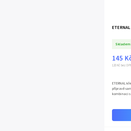
ETERNAL 
Skladem
145 K
120 Kč bez DP
ETERNAL křem
přípravě sa
kombinaci s