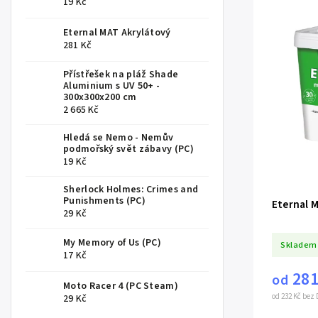
19 Kč
Eternal MAT Akrylátový
281 Kč
Přístřešek na pláž Shade
Aluminium s UV 50+ -
300x300x200 cm
2 665 Kč
Hledá se Nemo - Nemův
podmořský svět zábavy (PC)
19 Kč
Sherlock Holmes: Crimes and
Punishments (PC)
Eternal 
29 Kč
My Memory of Us (PC)
Skladem
17 Kč
281
od
Moto Racer 4 (PC Steam)
od 232 Kč bez
29 Kč