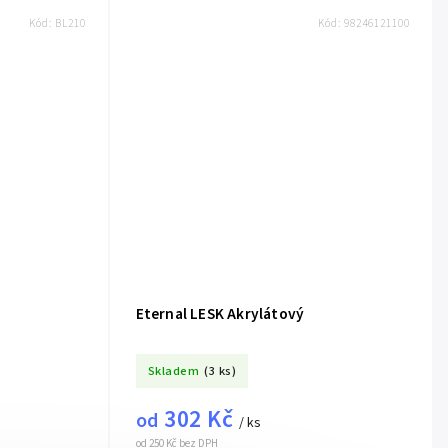
Kód:
BL210
Kód:
98246121100
Eternal LESK Akrylátový
Skladem
(3 ks)
302 Kč
od
/ ks
od 250 Kč bez DPH