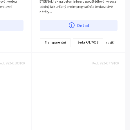
kový, vodou
ETERNAL lak na beton je bezrozpouštědlový, vysoce
venkovní
odolný lak určený pro impregnační a tenkovrstvé
nátěry...
Detail
016 Modrá
017 Světle žlutá
018 Červená jahoda
019 Světle h
Transparentní
Šedá RAL 7038
+ další
Kód:
98246183100
Kód:
98246779100