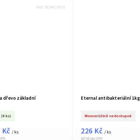
Kód:
98246133070
a dřevo základní
Eternal antibakteriální 1kg
(4 ks)
Momentálně nedostupné
 Kč
226 Kč
/ ks
/ ks
 DPH
187 Kč bez DPH