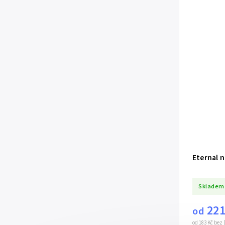
Eternal n
Skladem
221
od
od 183 Kč bez