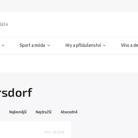
Sport a móda
Hry a příslušenství
Víno a d
rsdorf
Nejlevnější
Nejdražší
Abecedně
Kód:
DR2649