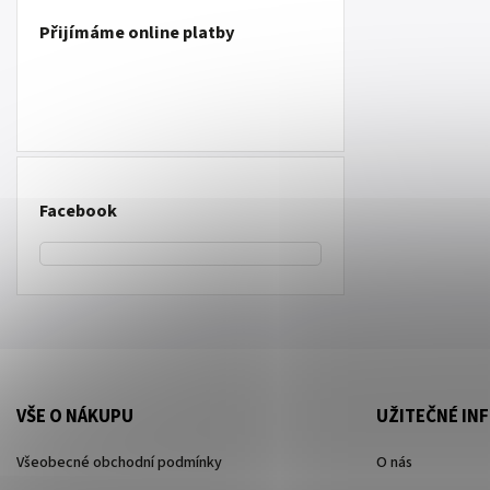
Přijímáme online platby
Facebook
VŠE O NÁKUPU
UŽITEČNÉ IN
Všeobecné obchodní podmínky
O nás