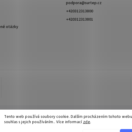
podpora
@
surtep.cz
+420312313800
+420312313801
ené otázky
Tento web používá soubory cookie. Dalším procházením tohoto webu
souhlas s jejich používáním.. Více informací
zde
.
Copyright 2026
Surtep
. Všechna práva vyhrazena.
Upravit nastavení cookies