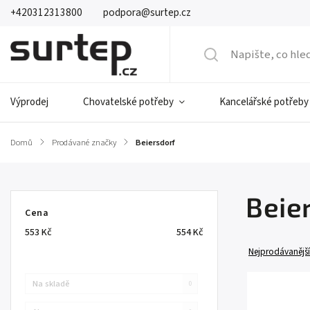
+420312313800
podpora@surtep.cz
Výprodej
Chovatelské potřeby
Kancelářské potřeby
Domů
/
Prodávané značky
/
Beiersdorf
Beie
Cena
553
Kč
554
Kč
Nejprodávanější
Na skladě
0