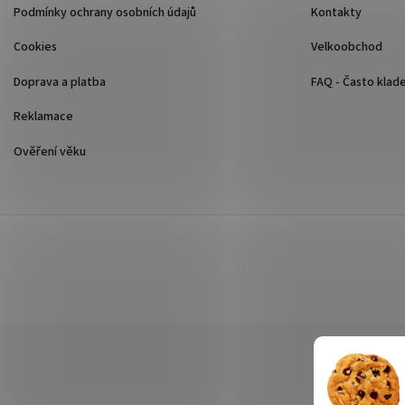
Podmínky ochrany osobních údajů
Kontakty
Cookies
Velkoobchod
Doprava a platba
FAQ - Často klad
Reklamace
Ověření věku