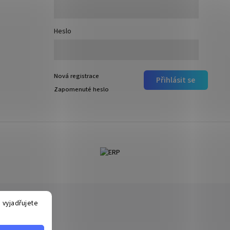
Heslo
Nová registrace
Přihlásit se
Zapomenuté heslo
 vyjadřujete