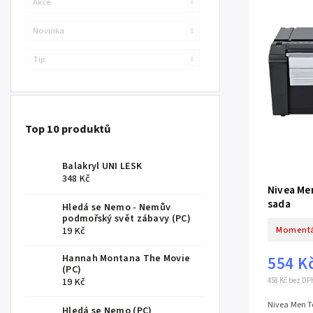
Akce
0
Novinka
0
Tip
0
Top 10 produktů
Balakryl UNI LESK
348 Kč
Nivea Me
sada
Hledá se Nemo - Nemův
podmořský svět zábavy (PC)
Momentá
19 Kč
Hannah Montana The Movie
554 K
(PC)
458 Kč bez DP
19 Kč
Nivea Men To
Hledá se Nemo (PC)