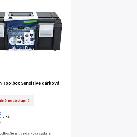
n Toolbox Sensitive dárková
lně nedostupné
č
/ ks
H
olbox Sensitive dárková sada je