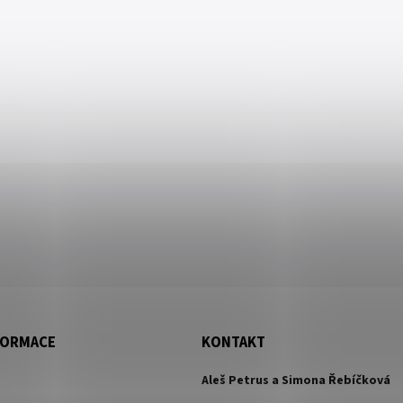
FORMACE
KONTAKT
Aleš Petrus a Simona Řebíčková