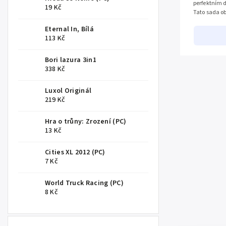
perfektním 
19 Kč
Tato sada ob
Eternal In, Bílá
113 Kč
Bori lazura 3in1
338 Kč
Luxol Originál
219 Kč
Hra o trůny: Zrození (PC)
13 Kč
Cities XL 2012 (PC)
7 Kč
World Truck Racing (PC)
8 Kč