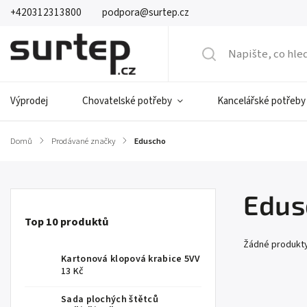
+420312313800
podpora@surtep.cz
Výprodej
Chovatelské potřeby
Kancelářské potřeby
Domů
/
Prodávané značky
/
Eduscho
Edus
Top 10 produktů
Žádné produkt
Kartonová klopová krabice 5VV
13 Kč
Sada plochých štětců