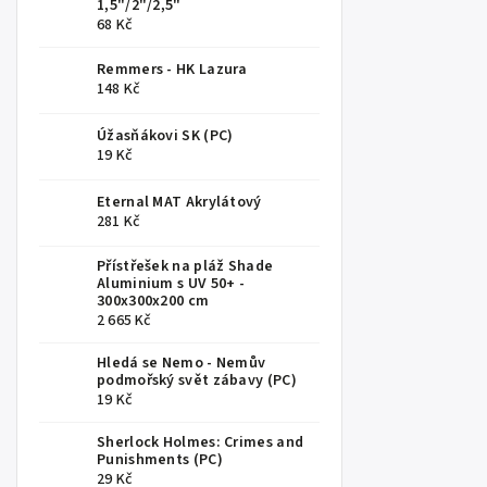
1,5"/2"/2,5"
68 Kč
Remmers - HK Lazura
148 Kč
Úžasňákovi SK (PC)
19 Kč
Eternal MAT Akrylátový
281 Kč
Přístřešek na pláž Shade
Aluminium s UV 50+ -
300x300x200 cm
2 665 Kč
Hledá se Nemo - Nemův
podmořský svět zábavy (PC)
19 Kč
Sherlock Holmes: Crimes and
Punishments (PC)
29 Kč