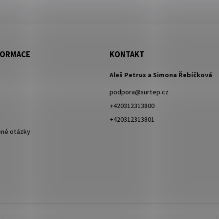
FORMACE
KONTAKT
Aleš Petrus a Simona Řebíčková
podpora
@
surtep.cz
+420312313800
+420312313801
ené otázky