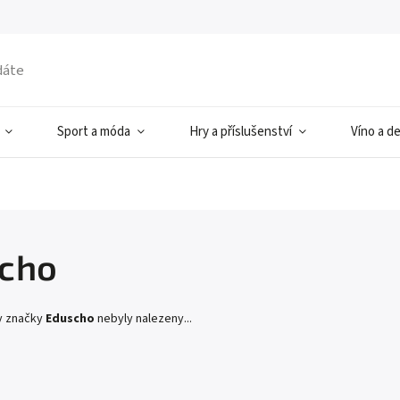
Sport a móda
Hry a příslušenství
Víno a d
cho
y značky
Eduscho
nebyly nalezeny...