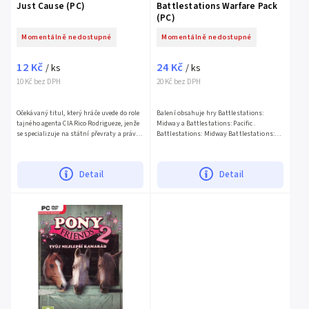
Just Cause (PC)
Battlestations Warfare Pack
(PC)
Momentálně nedostupné
Momentálně nedostupné
12 Kč
24 Kč
/ ks
/ ks
10 Kč bez DPH
20 Kč bez DPH
Očekávaný titul, který hráče uvede do role
Balení obsahuje hry Battlestations:
tajného agenta CIA Rico Rodrigueze, jenže
Midway a Battlestations: Pacific .
se specializuje na státní převraty a právě o
Battlestations: Midway Battlestations:
jeden takový usiluje na jihoamerickém
Midway je pohlcující akční hra, která Vás
ostrově...
uvrhne do masivních...
Detail
Detail