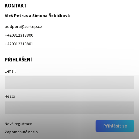
KONTAKT
Aleš Petrus a Simona Řebíčková
podpora
@
surtep.cz
+420312313800
+420312313801
PŘIHLÁŠENÍ
E-mail
Heslo
Nová registrace
Přihlásit se
Zapomenuté heslo