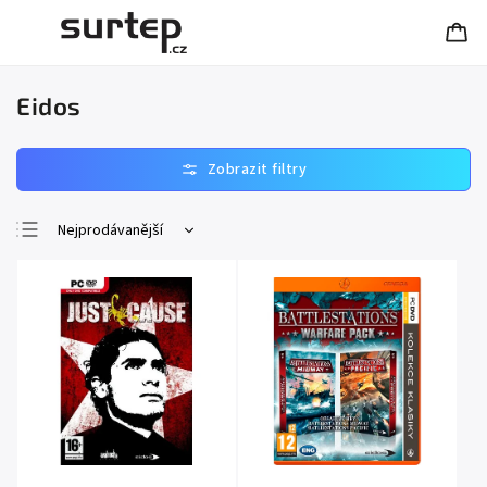
Eidos
Nejprodávanější
Nejlevnější
Nejdražší
Abecedně