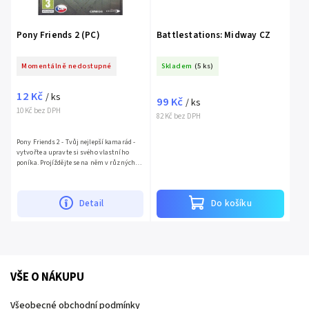
Pony Friends 2 (PC)
Battlestations: Midway CZ
Momentálně nedostupné
Skladem
(5 ks)
12 Kč
/ ks
99 Kč
/ ks
10 Kč bez DPH
82 Kč bez DPH
Pony Friends 2 - Tvůj nejlepší kamarád -
vytvořte a upravte si svého vlastního
poníka. Projíždějte se na něm v různých
prostředích nebo se účastněte závodů a
vyhrávejte trofeje....
Detail
Do košíku
VŠE O NÁKUPU
Všeobecné obchodní podmínky