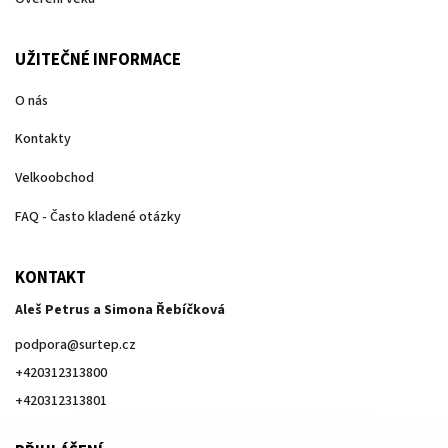
UŽITEČNÉ INFORMACE
O nás
Kontakty
Velkoobchod
FAQ - Často kladené otázky
KONTAKT
Aleš Petrus a Simona Řebíčková
podpora
@
surtep.cz
+420312313800
+420312313801