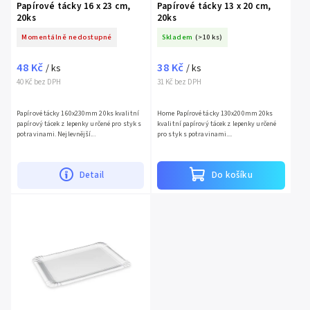
Papírové tácky 16 x 23 cm,
Papírové tácky 13 x 20 cm,
20ks
20ks
Momentálně nedostupné
Skladem
(>10 ks)
48 Kč
38 Kč
/ ks
/ ks
40 Kč bez DPH
31 Kč bez DPH
Papírové tácky 160x230mm 20ks kvalitní
Home Papírové tácky 130x200mm 20ks
papírový tácek z lepenky určené pro styk s
kvalitní papírový tácek z lepenky určené
potravinami. Nejlevnější...
pro styk s potravinami....
Detail
Do košíku