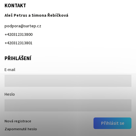
KONTAKT
Aleš Petrus a Simona Řebíčková
podpora
@
surtep.cz
+420312313800
+420312313801
PŘIHLÁŠENÍ
E-mail
Heslo
Nová registrace
Přihlásit se
Zapomenuté heslo