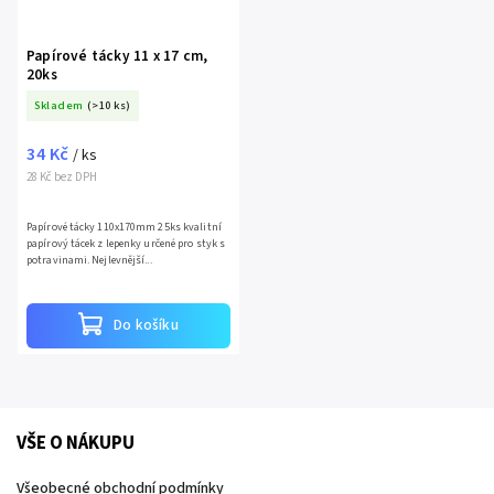
Papírové tácky 11 x 17 cm,
20ks
Skladem
(>10 ks)
34 Kč
/ ks
28 Kč bez DPH
Papírové tácky 110x170mm 25ks kvalitní
papírový tácek z lepenky určené pro styk s
potravinami. Nejlevnější...
Do košíku
VŠE O NÁKUPU
Všeobecné obchodní podmínky