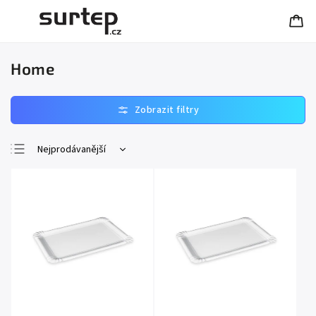
Home
Nejprodávanější
Nejlevnější
Nejdražší
Abecedně