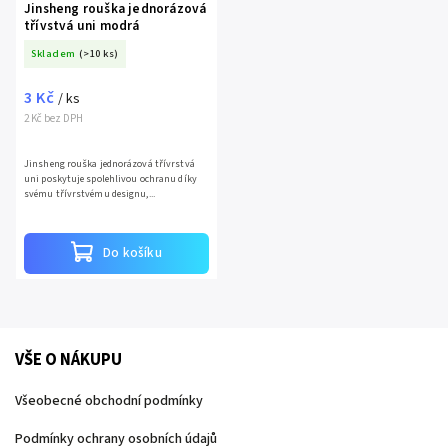
Jinsheng rouška jednorázová
třívstvá uni modrá
Skladem
(>10 ks)
3 Kč
/ ks
2 Kč bez DPH
Jinsheng rouška jednorázová třívrstvá
uni poskytuje spolehlivou ochranu díky
svému třívrstvému designu,...
Do košíku
VŠE O NÁKUPU
Všeobecné obchodní podmínky
Podmínky ochrany osobních údajů