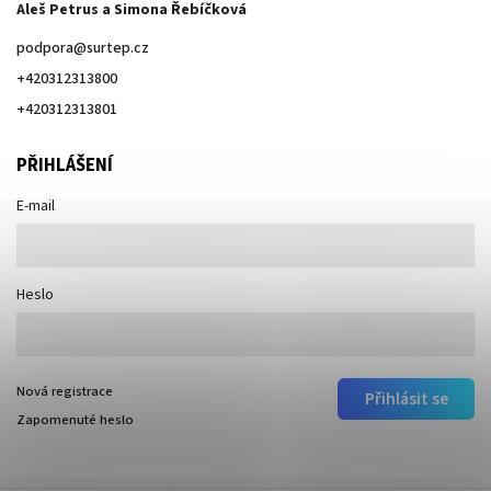
Aleš Petrus a Simona Řebíčková
podpora
@
surtep.cz
+420312313800
+420312313801
PŘIHLÁŠENÍ
E-mail
Heslo
Nová registrace
Přihlásit se
Zapomenuté heslo