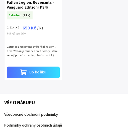
Fallen Legion: Revenants -
Vanguard Edition (PS4)
Skladem
(1 ks)
659 Kč
1 814 Kč
/ ks
545 Kč bez DPH
Zatímco zmutované zvěře řádí na zemi,
hrad Welkin je chráněn před horory, které
se dějí pod ním. Lucien, charismatický
politik chráněný zdmi hradu objeví
antickou knihu, v níž...
Do košíku
VŠE O NÁKUPU
Všeobecné obchodní podmínky
Podmínky ochrany osobních údajů