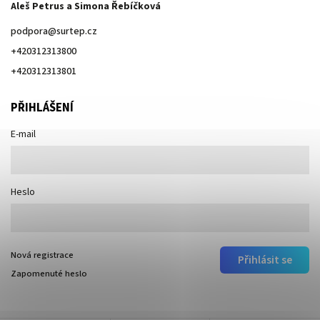
Aleš Petrus a Simona Řebíčková
podpora
@
surtep.cz
+420312313800
+420312313801
PŘIHLÁŠENÍ
E-mail
Heslo
Nová registrace
Přihlásit se
Zapomenuté heslo