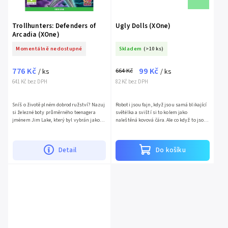
Trollhunters: Defenders of
Ugly Dolls (XOne)
Arcadia (XOne)
Momentálně nedostupné
Skladem
(>10 ks)
776 Kč
99 Kč
664 Kč
/ ks
/ ks
641 Kč bez DPH
82 Kč bez DPH
Sníš o životě plném dobrodružství? Nazuj
Roboti jsou fajn, když jsou samá blikající
si železné boty průměrného teenagera
světélka a sviští si to kolem jako
jménem Jim Lake, který byl vybrán jako
naleštěná kovová čára. Ale co když to jsou
Trollhunter, vydej se na epickou a
roboti z místa jménem Institut
nezapomenutelnou cestu...
dokonalosti?Ve hře...
Detail
Do košíku