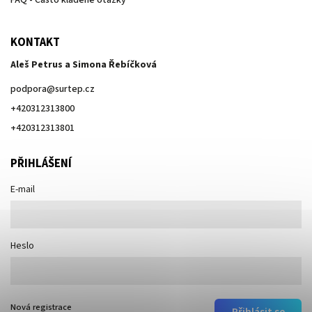
KONTAKT
Aleš Petrus a Simona Řebíčková
podpora
@
surtep.cz
+420312313800
+420312313801
PŘIHLÁŠENÍ
E-mail
Heslo
Nová registrace