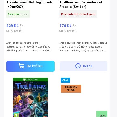
Transformers Battlegrounds
Trollhunters: Defenders of
(XOne/XSX)
Arcadia (Switch)
Skladem
(1 ks)
Momentálně nedostupné
829 Kč
776 Kč
/ ks
/ ks
685 Kč bez DPH
641 Kč bez DPH
Akční rubačka Transformers
Sníš o životě plném dobrodružství? Nazuj
Battlegrounds tentokrát neslouží jako
si železné boty průměrného teenagera
běžný doplněk filmu. Zahraj si za pětici
jménem Jim Lake, který byl vybrán jako
Autobotů, kteří se opět postaví
Trollhunter, vydej se na epickou a
Decepticonům. Megatron, vůdce...
nezapomenutelnou cestu...
Do košíku
Detail
Akce
Likvidace
skladů
–85 %