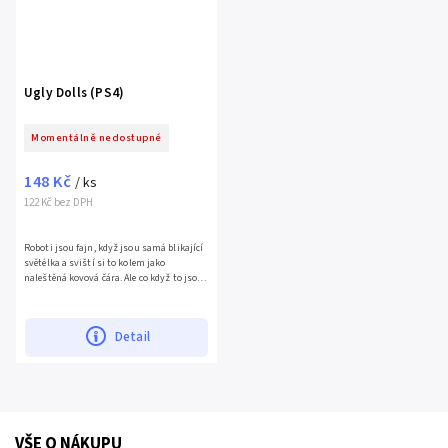
Ugly Dolls (PS4)
Momentálně nedostupné
148 Kč
/ ks
122 Kč bez DPH
Roboti jsou fajn, když jsou samá blikající
světélka a sviští si to kolem jako
naleštěná kovová čára. Ale co když to jsou
roboti z místa jménem Institut
dokonalosti?Ve hře...
Detail
VŠE O NÁKUPU