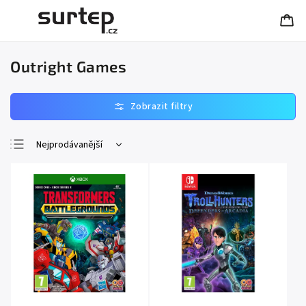
Outright Games
Nejprodávanější
Nejlevnější
Nejdražší
Abecedně