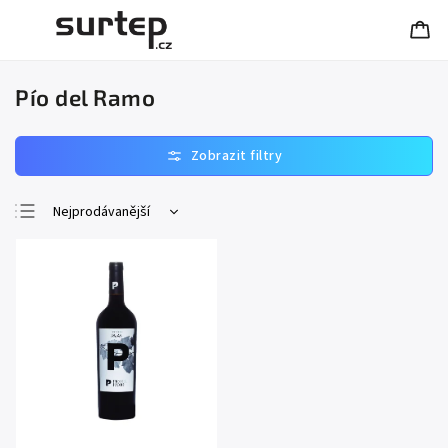
Pío del Ramo
Nejprodávanější
Nejlevnější
Nejdražší
Abecedně