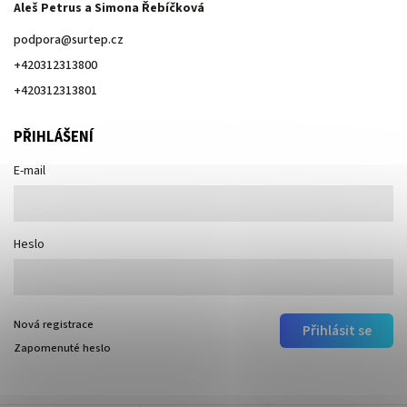
Aleš Petrus a Simona Řebíčková
podpora
@
surtep.cz
+420312313800
+420312313801
PŘIHLÁŠENÍ
E-mail
Heslo
Nová registrace
Přihlásit se
Zapomenuté heslo