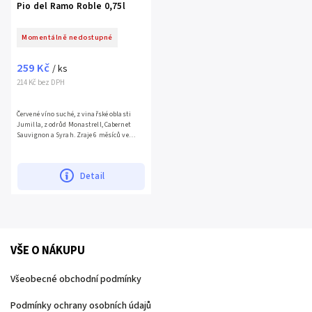
Pio del Ramo Roble 0,75l
Momentálně nedostupné
259 Kč
/ ks
214 Kč bez DPH
Červené víno suché, z vinařské oblasti
Jumilla, z odrůd Monastrell, Cabernet
Sauvignon a Syrah. Zraje 6 měsíců ve
francouzských a amerických dubových
sudech. Má intenzivní...
Detail
VŠE O NÁKUPU
Všeobecné obchodní podmínky
Podmínky ochrany osobních údajů