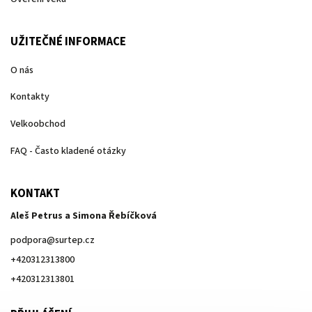
UŽITEČNÉ INFORMACE
O nás
Kontakty
Velkoobchod
FAQ - Často kladené otázky
KONTAKT
Aleš Petrus a Simona Řebíčková
podpora
@
surtep.cz
+420312313800
+420312313801