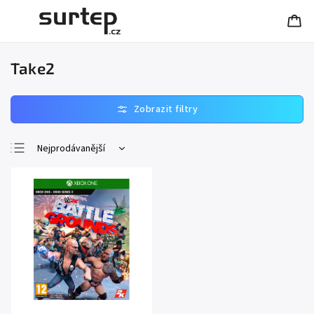
Take2
Nejprodávanější
Nejlevnější
Nejdražší
Abecedně