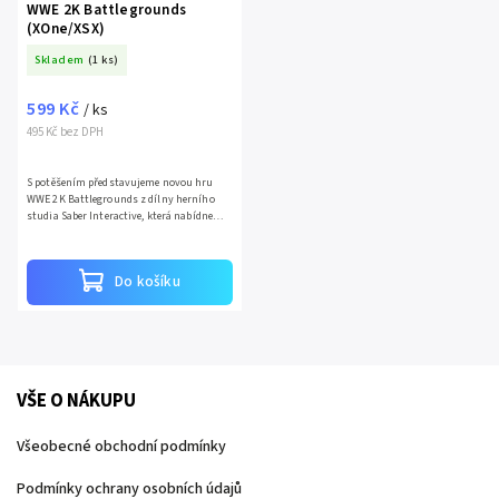
WWE 2K Battlegrounds
(XOne/XSX)
Skladem
(1 ks)
599 Kč
/ ks
495 Kč bez DPH
S potěšením představujeme novou hru
WWE 2K Battlegrounds z dílny herního
studia Saber Interactive, která nabídne
hráčům zcela novou zkušenost ze světa
wrestlingu s akční...
Do košíku
VŠE O NÁKUPU
Všeobecné obchodní podmínky
Podmínky ochrany osobních údajů