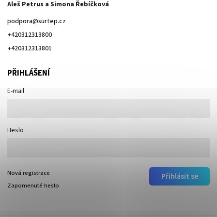
Aleš Petrus a Simona Řebíčková
podpora
@
surtep.cz
+420312313800
+420312313801
PŘIHLÁŠENÍ
E-mail
Heslo
Nová registrace
Přihlásit se
Zapomenuté heslo