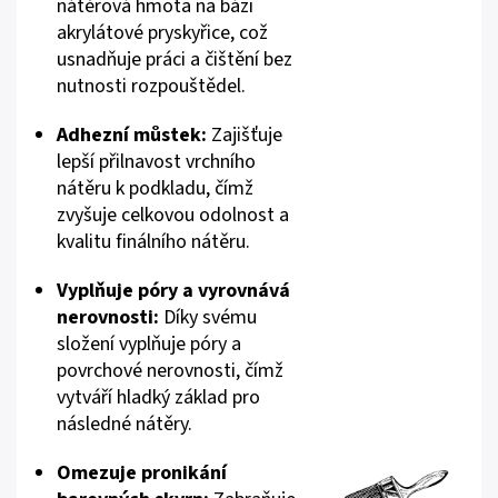
nátěrová hmota na bázi
akrylátové pryskyřice, což
usnadňuje práci a čištění bez
nutnosti rozpouštědel.
Adhezní můstek:
Zajišťuje
lepší přilnavost vrchního
nátěru k podkladu, čímž
zvyšuje celkovou odolnost a
kvalitu finálního nátěru.
Vyplňuje póry a vyrovnává
nerovnosti:
Díky svému
složení vyplňuje póry a
povrchové nerovnosti, čímž
vytváří hladký základ pro
následné nátěry.
Omezuje pronikání