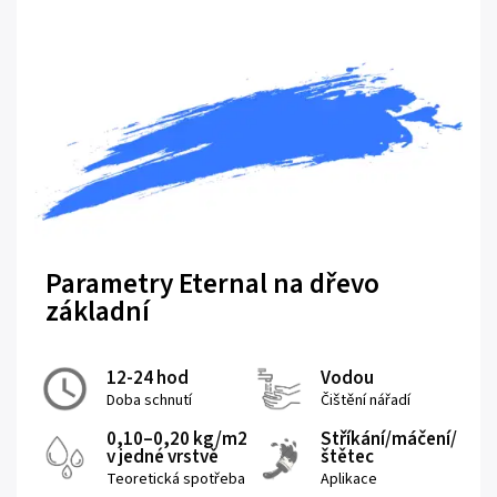
Parametry Eternal na dřevo
základní
12-24 hod
Vodou
Doba schnutí
Čištění nářadí
0,10–0,20 kg/m2
Stříkání/máčení/
v jedné vrstvě
štětec
Teoretická spotřeba
Aplikace