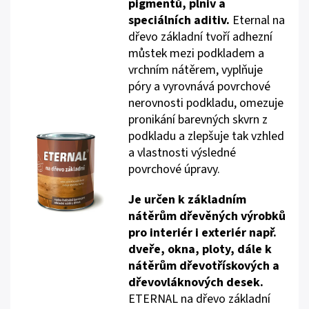
pigmentů, plniv a
speciálních aditiv.
Eternal na
dřevo základní tvoří adhezní
můstek mezi podkladem a
vrchním nátěrem, vyplňuje
póry a vyrovnává povrchové
nerovnosti podkladu, omezuje
pronikání barevných skvrn z
podkladu a zlepšuje tak vzhled
a vlastnosti výsledné
povrchové úpravy.
Je určen k základním
nátěrům dřevěných výrobků
pro interiér i exteriér např.
dveře, okna, ploty, dále k
nátěrům dřevotřískových a
dřevovláknových desek.
ETERNAL na dřevo základní