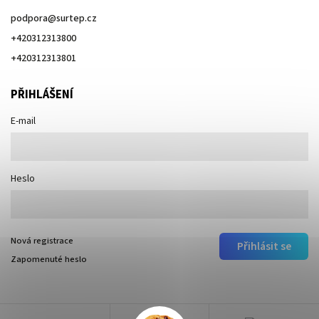
podpora
@
surtep.cz
+420312313800
+420312313801
PŘIHLÁŠENÍ
E-mail
Heslo
Nová registrace
Přihlásit se
Zapomenuté heslo