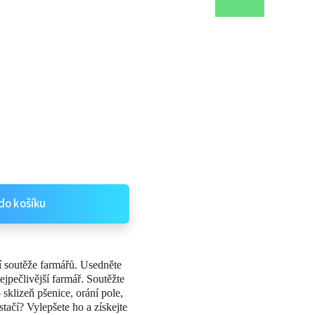
do košíku
ší soutěže farmářů. Usedněte
nejpečlivější farmář. Soutěžte
sklizeň pšenice, orání pole,
stačí? Vylepšete ho a získejte