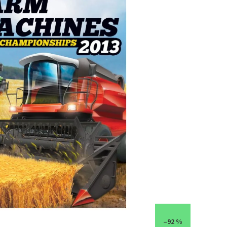
–92 %