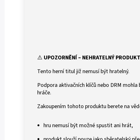
⚠️
UPOZORNĚNÍ – NEHRATELNÝ PRODUK
Tento herní titul již nemusí být hratelný.
Podpora aktivačních klíčů nebo DRM mohla b
hráče.
Zakoupením tohoto produktu berete na vědo
hru nemusí být možné spustit ani hrát,
produkt slouží pouze jako sběratelský př