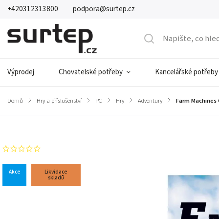
+420312313800
podpora@surtep.cz
Výprodej
Chovatelské potřeby
Kancelářské potřeby
Domů
/
Hry a příslušenství
/
PC
/
Hry
/
Adventury
/
Farm Machines 
Značka:
Comgad
Neohodnoceno
Akce
Likvidace
skladů