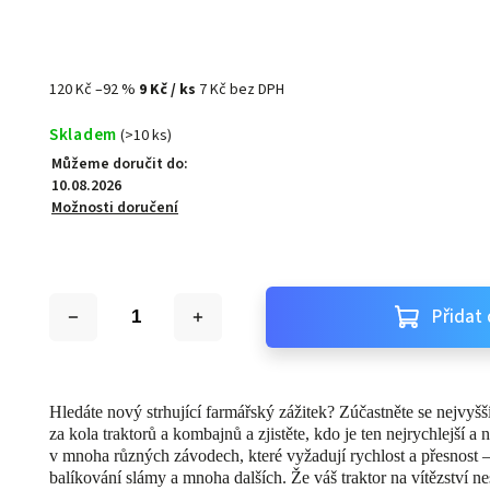
120 Kč
–92 %
9 Kč
/ ks
7 Kč bez DPH
Skladem
(>10 ks)
Můžeme doručit do:
10.08.2026
Možnosti doručení
Přidat 
Hledáte nový strhující farmářský zážitek? Zúčastněte se nejvyš
za kola traktorů a kombajnů a zjistěte, kdo je ten nejrychlejší a 
v mnoha různých závodech, které vyžadují rychlost a přesnost – 
balíkování slámy a mnoha dalších. Že váš traktor na vítězství ne