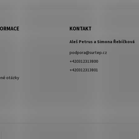
FORMACE
KONTAKT
Aleš Petrus a Simona Řebíčková
podpora
@
surtep.cz
+420312313800
+420312313801
ené otázky