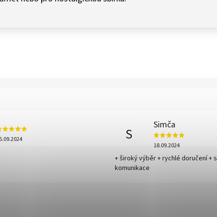
Simča
S
5.09.2024
18.09.2024
+ široký výběr + rychlé doručení + 
komunikace