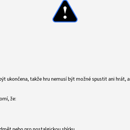
T
ýt ukončena, takže hru nemusí být možné spustit ani hrát, a
mí, že:
edmět nebo pro nostalgickou sbírku.