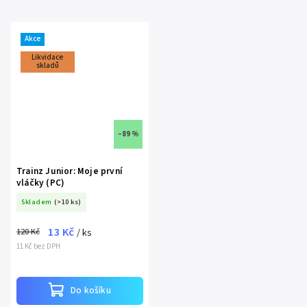
Akce
Likvidace
skladů
–89 %
Trainz Junior: Moje první
vláčky (PC)
Skladem
(>10 ks)
13 Kč
120 Kč
/ ks
11 Kč bez DPH
Do košíku