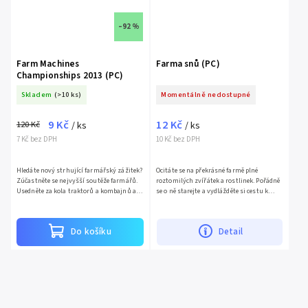
–92 %
Farm Machines
Farma snů (PC)
Championships 2013 (PC)
Skladem
(>10 ks)
Momentálně nedostupné
9 Kč
12 Kč
120 Kč
/ ks
/ ks
7 Kč bez DPH
10 Kč bez DPH
Hledáte nový strhující farmářský zážitek?
Ocitáte se na překrásné farmě plné
Zúčastněte se nejvyšší soutěže farmářů.
roztomilých zvířátek a rostlinek. Pořádně
Usedněte za kola traktorů a kombajnů a
se o ně starejte a vydlážděte si cestu k
zjistěte, kdo je ten nejrychlejší a
miliónům.Vlastnosi produktu: 9 vtipných
nejpečlivější...
budov...
Do košíku
Detail