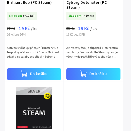
Brilliant Bob (PC Steam)
Cyborg Detonator (PC
Steam)
Skladem
(>10 ks)
Skladem
(>10 ks)
19 Kč
19 Kč
35 Kč
35 Kč
/ ks
/ ks
16 Kč bez DPH
16 Kč bez DPH
Aktivace vyžaduje připojení k internetu a
Aktivace vyžaduje připojení k internetu a
bezplatný účet na službě Steam.Máš dost
bezplatný účet na službě Steam.Vyhoď je
odvahy na to, aby ses přidal k Bobovi a
všechny do povětří!Po výbuchu všech
pomohl mu na jeho výpravě za
šelem se objevila nová hrozba. Ta samá
spravedlností?Užij si...
technologie, která...
Do košíku
Do košíku