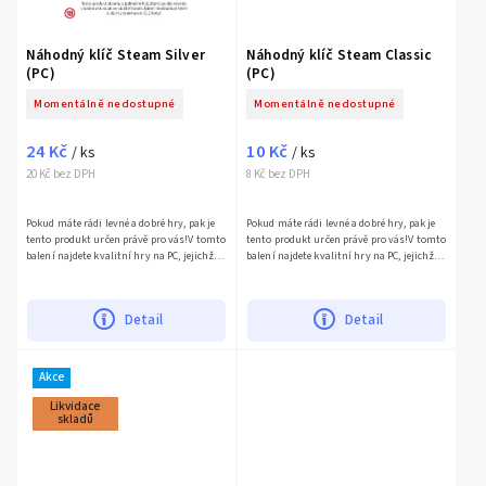
Náhodný klíč Steam Silver
Náhodný klíč Steam Classic
(PC)
(PC)
Momentálně nedostupné
Momentálně nedostupné
24 Kč
10 Kč
/ ks
/ ks
20 Kč bez DPH
8 Kč bez DPH
Pokud máte rádi levné a dobré hry, pak je
Pokud máte rádi levné a dobré hry, pak je
tento produkt určen právě pro vás!V tomto
tento produkt určen právě pro vás!V tomto
balení najdete kvalitní hry na PC, jejichž
balení najdete kvalitní hry na PC, jejichž
cena je mnohem vyšší než ta, kterou za
cena je mnohem vyšší než ta, kterou za
ně...
ně...
Detail
Detail
Akce
Likvidace
skladů