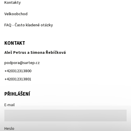
Kontakty
Velkoobchod
FAQ - Často kladené otázky
KONTAKT
Aleš Petrus a Simona Řebíčková
podpora
@
surtep.cz
+420312313800
+420312313801
PŘIHLÁŠENÍ
E-mail
Heslo