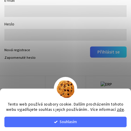
E-mail
Heslo
Nová registrace
Přihlásit se
Zapomenuté heslo
Tento web používá soubory cookie. Dalším procházením tohoto
webu vyjadřujete souhlas s jejich používáním.. Více informací
zde
.
Souhlasím
Copyright 2026
Surtep
. Všechna práva vyhrazena.
Upravit nastavení cookies