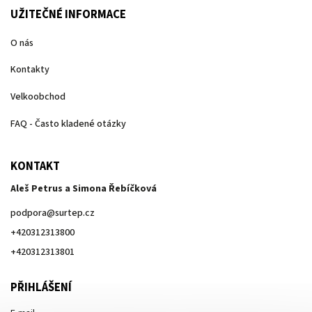
UŽITEČNÉ INFORMACE
O nás
Kontakty
Velkoobchod
FAQ - Často kladené otázky
KONTAKT
Aleš Petrus a Simona Řebíčková
podpora
@
surtep.cz
+420312313800
+420312313801
PŘIHLÁŠENÍ