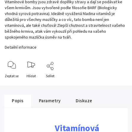
Vitamínové bomby jsou zdravé doplňky stravy a dají se podávat ke
všem krmivům. Jsou vytvořené podle filosofie BARF (Biologicky
vhodná syrová potravina). Ideálně vyvážená hladina vitamínů je
důležitá pro všechny mazlíčky a co víc, tato bomba není jen
vitamínová, ale také chuťová! Zlepší chutnost a stravitelnost vašeho
běžného krmiva, atak vám vykouzlí při pohledu na vašeho
spokojeného mazlíčka úsměv na tváři.
Detailní informace
Zeptat se
Hlídat
Sdílet
Popis
Parametry
Diskuze
Vitamínová