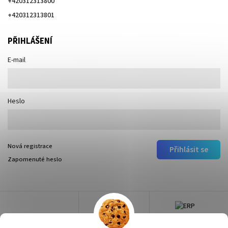
+420312313800
+420312313801
PŘIHLÁŠENÍ
E-mail
Heslo
Nová registrace
Přihlásit se
Zapomenuté heslo