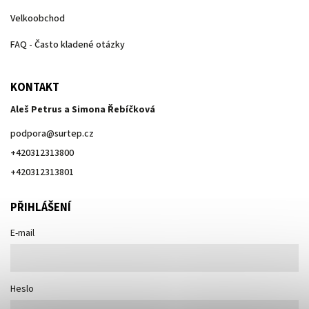
Velkoobchod
FAQ - Často kladené otázky
KONTAKT
Aleš Petrus a Simona Řebíčková
podpora
@
surtep.cz
+420312313800
+420312313801
PŘIHLÁŠENÍ
E-mail
Heslo