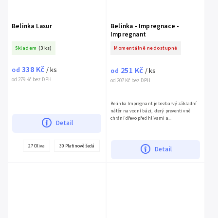
Belinka Lasur
Belinka - Impregnace -
Impregnant
Skladem
(3 ks)
Momentálně nedostupné
338 Kč
251 Kč
od
/ ks
od
/ ks
od 279 Kč bez DPH
od 207 Kč bez DPH
Belinka Impregnant je bezbarvý základní
nátěr na vodní bázi, který preventivně
chrání dřevo před hlívami a...
Detail
27 Oliva
30 Platinově šedá
29 Kamenná šedá
28 Staré dřevo
11 Bílá
Detail