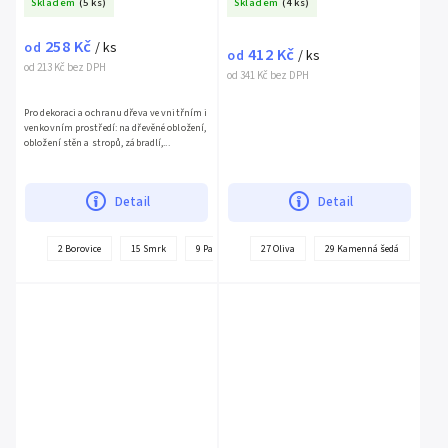
Skladem
(5 ks)
Skladem
(4 ks)
258 Kč
od
/ ks
412 Kč
od
/ ks
od 213 Kč bez DPH
od 341 Kč bez DPH
Pro dekoraci a ochranu dřeva ve vnitřním i
venkovním prostředí: na dřevěné obložení,
obložení stěn a stropů, zábradlí,...
Detail
Detail
2 Borovice
15 Smrk
9 Palisandr
27 Oliva
6 Třešeň
29 Kamenná šedá
4 Ořech
3 Teak
28 S