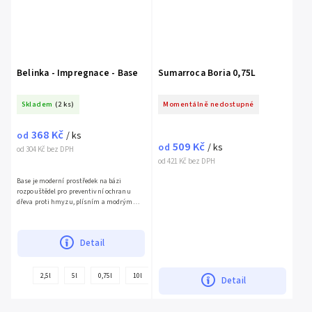
Belinka - Impregnace - Base
Sumarroca Boria 0,75L
Skladem
(2 ks)
Momentálně nedostupné
368 Kč
od
/ ks
509 Kč
od
/ ks
od 304 Kč bez DPH
od 421 Kč bez DPH
Base je moderní prostředek na bázi
rozpouštědel pro preventivní ochranu
dřeva proti hmyzu, plísním a modrým
skvrnám....
Detail
+
2,5l
5l
0,75l
10l
Detail
další