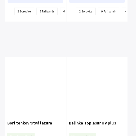
2 Borovice
9 Palisandr
6 Třešeň
2 Borovice
4 Ořech
9 Palisandr
3 Teak
1 Bezbarvá
4 Ořech
Bori tenkovrstvá lazura
Belinka Toplasur UV plus