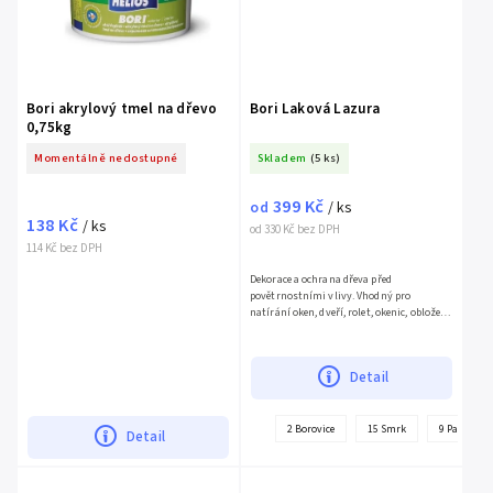
Bori akrylový tmel na dřevo
Bori Laková Lazura
0,75kg
Momentálně nedostupné
Skladem
(5 ks)
399 Kč
od
/ ks
138 Kč
/ ks
od 330 Kč bez DPH
114 Kč bez DPH
Dekorace a ochrana dřeva před
povětrnostními vlivy. Vhodný pro
natírání oken, dveří, rolet, okenic, obložení,
srubů, atd.
Detail
2 Borovice
15 Smrk
9 Palisandr
Detail