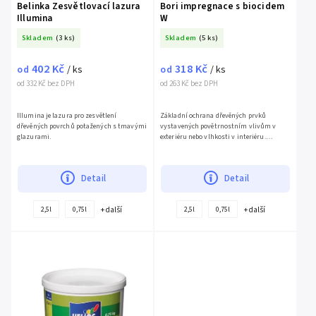
Belinka Zesvětlovací lazura
Bori impregnace s biocidem
Illumina
W
Skladem
(3 ks)
Skladem
(5 ks)
402 Kč
318 Kč
od
/ ks
od
/ ks
od 332 Kč bez DPH
od 263 Kč bez DPH
Illumina je lazura pro zesvětlení
Základní ochrana dřevěných prvků
dřevěných povrchů potažených s tmavými
vystavených povětrnostním vlivům v
glazurami.
exteriéru nebo vlhkosti v interiéru.
Chrání...
Detail
Detail
+ další
+ další
2,5l
0,75l
2,5l
0,75l