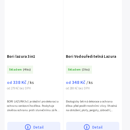
Bori lazura 3in1
Bori Vodouředitelná Lazura
Skladem
(4 ks)
Skladem
(3 ks)
338 Kč
348 Kč
od
/ ks
od
/ ks
od 279 Kč bez DPH
od 288 Kč bez DPH
BORI LAZURA 3v1 je ideální pro dekoraci a
Ekologicky šetrná dekorace a ochrana
ochranu venkovního dřeva. Poskytuje
dřeva před povětrnostními vlivy. Vhodná
skvělou ochranu proti slunečnímu záření
na obložení, ploty, pergoly, zábradlí,...
a různým...
Detail
Detail