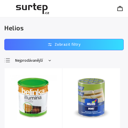
Helios
Nejprodávanější
Nejlevnější
Nejdražší
Abecedně