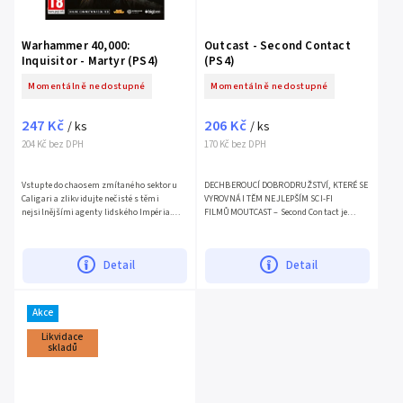
Warhammer 40,000:
Outcast - Second Contact
Inquisitor - Martyr (PS4)
(PS4)
Momentálně nedostupné
Momentálně nedostupné
247 Kč
206 Kč
/ ks
/ ks
204 Kč bez DPH
170 Kč bez DPH
Vstupte do chaosem zmítaného sektoru
DECHBEROUCÍ DOBRODRUŽSTVÍ, KTERÉ SE
Caligari a zlikvidujte nečisté s těmi
VYROVNÁ I TĚM NEJLEPŠÍM SCI-FI
nejsilnějšími agenty lidského Impéria.
FILMŮMOUTCAST – Second Contact je
Warhammer 40,000: Inquisitor – Martyr je
remake akční dobrodružné hry, která
chmurné akční RPG s...
nasbírala přes 100 ocenění a vydláždila...
Detail
Detail
Akce
Likvidace
skladů