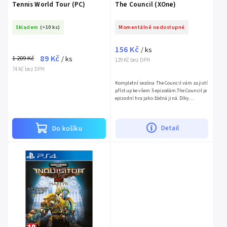
Tennis World Tour (PC)
The Council (XOne)
Skladem
(>10 ks)
Momentálně nedostupné
156 Kč
/ ks
89 Kč
1 209 Kč
/ ks
129 Kč bez DPH
74 Kč bez DPH
Kompletní sezóna The Council vám zajistí
přístup ke všem 5 epizodám.The Council je
epizodní hra jako žádná jiná. Díky
svěžímu pojetí příběhového dobrodružství
bude na vašich...
Detail
Do košíku