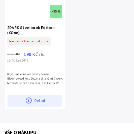
–85 %
2DARK Steelbook Edition
(XOne)
Momentálně nedostupné
199 Kč
1 330 Kč
/ ks
164 Kč bez DPH
Kdysi malebná vesnička jménem
Gloomywood je sužována dětskými únosy,
temnota se nad ní vznáší jako kletba. Poté
jak se bývalý detektiv pan Smith stal
svědkem vraždy své manželky...
Detail
VŠE O NÁKUPU