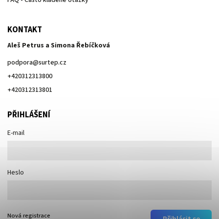
KONTAKT
Aleš Petrus a Simona Řebíčková
podpora
@
surtep.cz
+420312313800
+420312313801
PŘIHLÁŠENÍ
E-mail
Heslo
Nová registrace