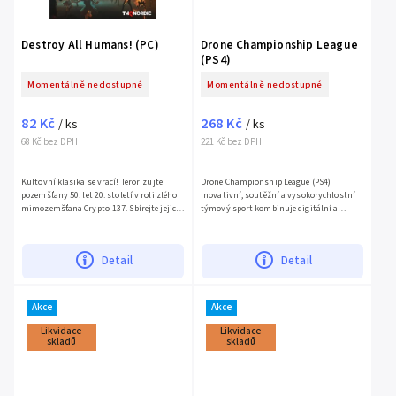
Destroy All Humans! (PC)
Drone Championship League
(PS4)
Momentálně nedostupné
Momentálně nedostupné
82 Kč
268 Kč
/ ks
/ ks
68 Kč bez DPH
221 Kč bez DPH
Kultovní klasika se vrací! Terorizujte
Drone Championship League (PS4)
pozemšťany 50. let 20. století v roli zlého
Inovativní, soutěžní a vysokorychlostní
mimozemšťana Crypto-137. Sbírejte jejich
týmový sport kombinuje digitální a
DNA a svrhněte americkou vládu ve
sportovní svět osobitým způsobem. Hra
věrném remaku...
oslovuje mladé publikum (mladé...
Detail
Detail
Akce
Akce
Likvidace
Likvidace
skladů
skladů