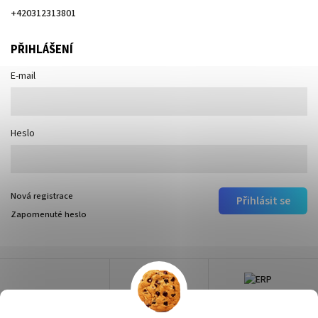
+420312313801
PŘIHLÁŠENÍ
E-mail
Heslo
Nová registrace
Přihlásit se
Zapomenuté heslo