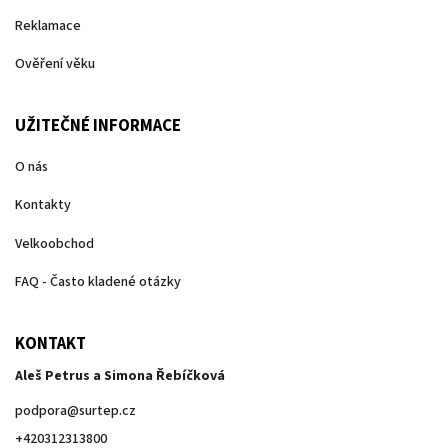
Reklamace
Ověření věku
UŽITEČNÉ INFORMACE
O nás
Kontakty
Velkoobchod
FAQ - Často kladené otázky
KONTAKT
Aleš Petrus a Simona Řebíčková
podpora
@
surtep.cz
+420312313800