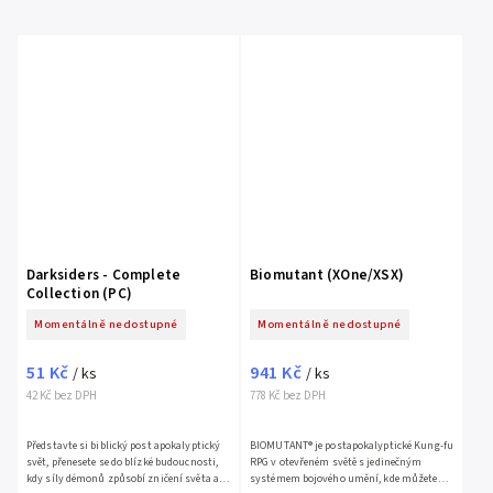
Darksiders - Complete
Biomutant (XOne/XSX)
Collection (PC)
Momentálně nedostupné
Momentálně nedostupné
51 Kč
941 Kč
/ ks
/ ks
42 Kč bez DPH
778 Kč bez DPH
Představte si biblický post apokalyptický
BIOMUTANT® je postapokalyptické Kung-fu
svět, přenesete se do blízké budoucnosti,
RPG v otevřeném světě s jedinečným
kdy síly démonů způsobí zničení světa a
systémem bojového umění, kde můžete