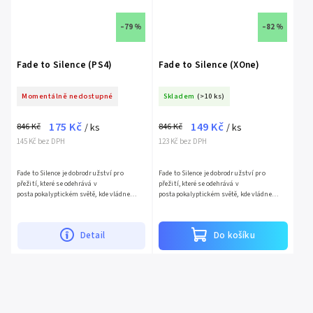
–79 %
–82 %
Fade to Silence (PS4)
Fade to Silence (XOne)
Momentálně nedostupné
Skladem
(>10 ks)
175 Kč
149 Kč
846 Kč
846 Kč
/ ks
/ ks
145 Kč bez DPH
123 Kč bez DPH
Fade to Silence je dobrodružství pro
Fade to Silence je dobrodružství pro
přežití, které se odehrává v
přežití, které se odehrává v
postapokalyptickém světě, kde vládne
postapokalyptickém světě, kde vládne
věčná zima. Sníh a led zformovaly
věčná zima. Sníh a led zformovaly
nemilosrdnou pustou krajinu, v níž se...
nemilosrdnou pustou krajinu, v níž se...
Detail
Do košíku