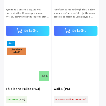
Vybudujte si obranu a bojujte proti
Ponořte se do hlubokého příběhu plného
mechanické hordě v next-gen remaku
korupce, zločinu a pletich. Ujměte se role
kritikou oceňovaného titulu pro Nintendo
policejního náčelníka Jacka Boyda a
DS z roku 2008 – Lock’s Quest! Užijte si
postavte se odpudivému podsvětí města
hru podle původního...
Freeburg, které se...
Do košíku
Do košíku
Akce
Likvidace
skladů
–67 %
This is the Police (PS4)
Wall-E (PC)
Skladem
(9 ks)
Momentálně nedostupné