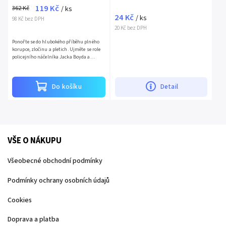
119 Kč
362 Kč
/ ks
24 Kč
/ ks
98 Kč bez DPH
20 Kč bez DPH
Ponořte se do hlubokého příběhu plného
korupce, zločinu a pletich. Ujměte se role
policejního náčelníka Jacka Boyda a
postavte se odpudivému podsvětí města
Freeburg, které se...
Do košíku
Detail
VŠE O NÁKUPU
Všeobecné obchodní podmínky
Podmínky ochrany osobních údajů
Cookies
Doprava a platba