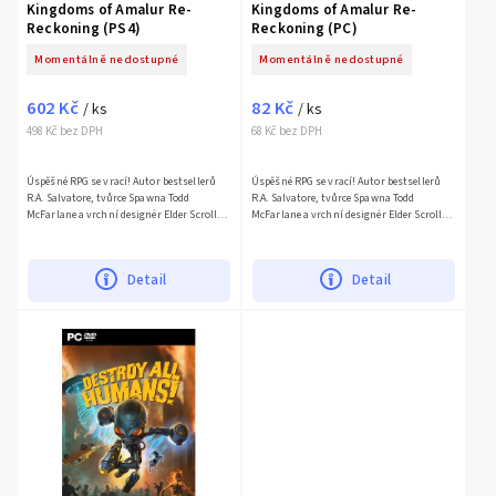
Kingdoms of Amalur Re-
Kingdoms of Amalur Re-
Reckoning (PS4)
Reckoning (PC)
Momentálně nedostupné
Momentálně nedostupné
602 Kč
82 Kč
/ ks
/ ks
498 Kč bez DPH
68 Kč bez DPH
Úspěšné RPG se vrací! Autor bestsellerů
Úspěšné RPG se vrací! Autor bestsellerů
R.A. Salvatore, tvůrce Spawna Todd
R.A. Salvatore, tvůrce Spawna Todd
McFarlane a vrchní designér Elder Scrolls
McFarlane a vrchní designér Elder Scrolls
IV: Oblivion Ken Rolston vám přinášejí
IV: Oblivion Ken Rolston vám přinášejí
Kingdoms of Amalur:...
Kingdoms of Amalur:...
Detail
Detail