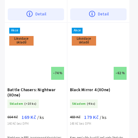
vy vstupujete do tohoto světa jako Válka,
kombinovat kontaktní boj, střelbu a
první z...
mutantské schopnosti.
Detail
Detail
Akce
Akce
Likvidace
Likvidace
skladů
skladů
–74 %
–62 %
Battle Chasers: Nightwar
Black Mirror 4 (XOne)
(XOne)
Skladem
(>10 ks)
Skladem
(4 ks)
169 Kč
179 Kč
664 Kč
483 Kč
/ ks
/ ks
140 Kč bez DPH
148 Kč bez DPH
Nightwar je RPG inspirované klasickými
Krev není vždy hustší než voda.Skotsko,