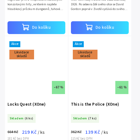
konzolovými hity, ve kterém najdete
1926. Po sebevraždě svého otce se David
hloubkový průzkum dungeonů, tahové
Gordon poprvé v životě vydává do svého
souboje prezentované v klasickém
starobylého domova. Jeho život však brzy
formátu JRPG a bohatý příběh...
začnou ohrožovat...
Do košíku
Do košíku
Akce
Akce
Likvidace
Likvidace
skladů
skladů
–67 %
–61 %
Locks Quest (XOne)
This is the Police (XOne)
Skladem
(6 ks)
Skladem
(7 ks)
219 Kč
139 Kč
664 Kč
362 Kč
/ ks
/ ks
181 Kč bez DPH
115 Kč bez DPH