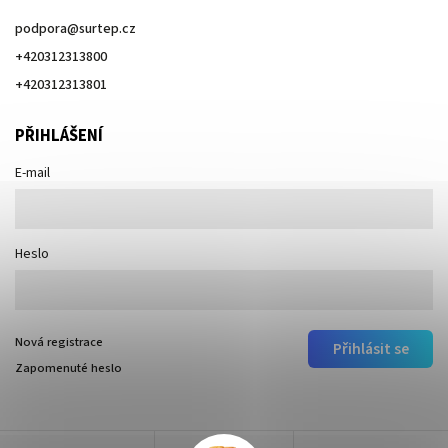
podpora
@
surtep.cz
+420312313800
+420312313801
PŘIHLÁŠENÍ
E-mail
Heslo
Nová registrace
Přihlásit se
Zapomenuté heslo