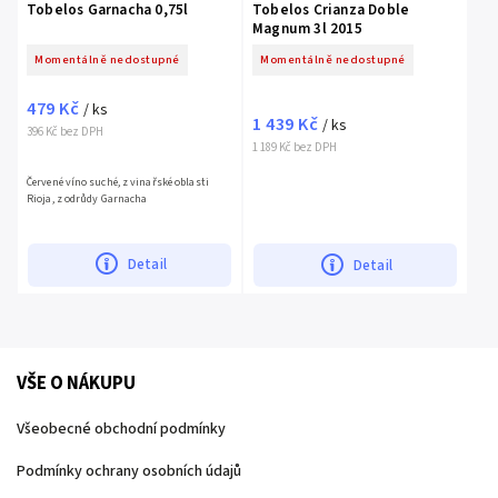
Tobelos Garnacha 0,75l
Tobelos Crianza Doble
Magnum 3l 2015
Momentálně nedostupné
Momentálně nedostupné
479 Kč
/ ks
1 439 Kč
/ ks
396 Kč bez DPH
1 189 Kč bez DPH
Červené víno suché, z vinařské oblasti
Rioja, z odrůdy Garnacha
Detail
Detail
VŠE O NÁKUPU
Všeobecné obchodní podmínky
Podmínky ochrany osobních údajů